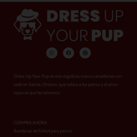
I
F
P
n
a
i
s
c
n
t
e
t
a
b
e
g
o
r
Dress Up Your Pup es una orgullosa marca canadiense con
r
o
e
a
k
s
sede en Sarnia, Ontario, que valora a los perros y el amor
m
t
especial que les tenemos.
COMPRA AHORA
Bandanas de fútbol para perros