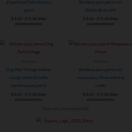
¡Espantoso! Pañuelo para
Bandana para perro con
$ 11.38
$ 11.38
perro
diseño de arcoíris
$
8.53
-
$
11.38
Dólar
$
8.53
-
$
11.38
Dólar
estadounidense
estadounidense
Rango
Rango
de
de
precios:
precios:
desde
desde
Patrones
Patrones
$ 8.53
$ 8.53
hasta
hasta
Dog Park Vintage colores
Bandana para perro con
$ 11.38
$ 11.38
a juego sobre el cuello
mariposas y flores sobre el
bandana para perro
cuello
$
8.53
-
$
11.38
Dólar
$
8.53
-
$
11.38
Dólar
estadounidense
estadounidense
Payments Processed With