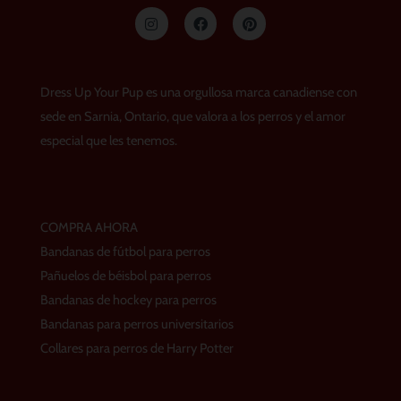
I
F
P
n
a
i
s
c
n
t
e
t
a
b
e
g
o
r
Dress Up Your Pup es una orgullosa marca canadiense con
r
o
e
a
k
s
sede en Sarnia, Ontario, que valora a los perros y el amor
m
t
especial que les tenemos.
COMPRA AHORA
Bandanas de fútbol para perros
Pañuelos de béisbol para perros
Bandanas de hockey para perros
Bandanas para perros universitarios
Collares para perros de Harry Potter