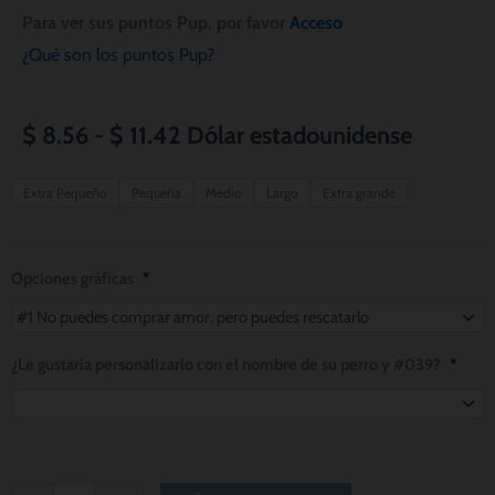
Para ver sus puntos Pup, por favor
Acceso
¿Qué son los puntos Pup?
Rango
$
8.56
-
$
11.42
Dólar estadounidense
de
Paws-
Extra Pequeño
Pequeña
Medio
Largo
Extra grande
itively
precios:
Purple
desde
Dog
Opciones gráficas
*
Bandana
$ 8.56
cantidad
hasta
¿Le gustaría personalizarlo con el nombre de su perro y #039?
*
$ 11.42