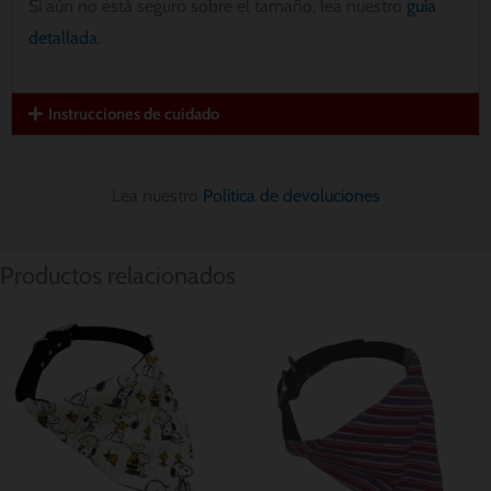
Si aún no está seguro sobre el tamaño, lea nuestro
guía
detallada
.
Instrucciones de cuidado
Lea nuestro
Política de devoluciones
Productos relacionados
Rango
Rango
de
de
precios:
precios:
desde
desde
$ 8.56
$ 8.56
hasta
hasta
$ 11.42
$ 11.42