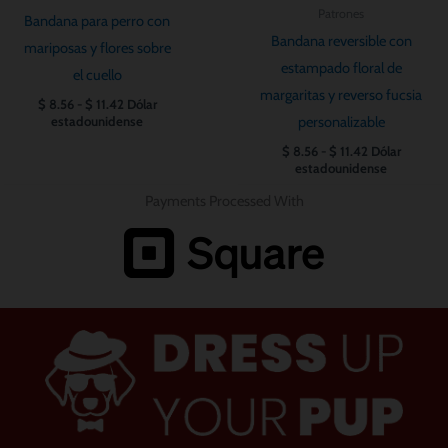
Patrones
Bandana para perro con
Bandana reversible con
mariposas y flores sobre
estampado floral de
el cuello
margaritas y reverso fucsia
$
8.56
-
$
11.42
Dólar
personalizable
estadounidense
$
8.56
-
$
11.42
Dólar
estadounidense
Payments Processed With