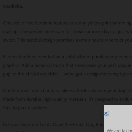
wardrobe.
One side of the bandana features a sunny yellow print brimming 
making it the perfect accessory for those summer days or just w
sweet. This tasteful design promises to melt hearts wherever you
Flip the bandana over to find a solid, vibrant purple ready to b
graphics. Add a personal touch that showcases your pet’s unique 
pup’ to the ‘chilled out elder’ – we’ve got a design for every type
Our Summer Treats bandana slides effortlessly over your dog’s col
Made from durable, high-quality materials, it’s designed to endur
trips to park playdates.
Get your Summer Treats Over-the-Collar Dog Bandana today and 
We are takin