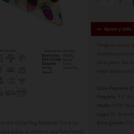
-
+
Ajuste y talla
Tenga en cuenta q
diseñadas para ro
de su perro. Por f
mejor ajuste para 
Extra Pequeño:
8″
Pequeña:
9.5″ de 
Medio:
13.75″ de a
Largo:
15″ de ancho
Extra grande:
17.5″
ver-the-Collar Dog Bandana! This is no
and a dollop of charm to your furry friend’s