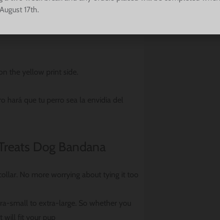
August 17th.
et, it doesn’t actually taste like ice cream
 the yellow print side.
o hará que tu perro sea la envidia del
Treats Dog Bandana
ollar. No more worrying about tying it too
a-small to extra-large. So whether you
will fit your pup