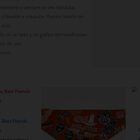
montone y siempre se vea fabulosa.
y lavable a máquina. Puedes lavarlo en
 usar.
do en un lado y un gráfico termoadhesivo
cio de uno.
orro.
Rango
de
:
precios:
desde
s
$ 8.56
hasta
 Best Friends
$ 11.42
s
estadounidense