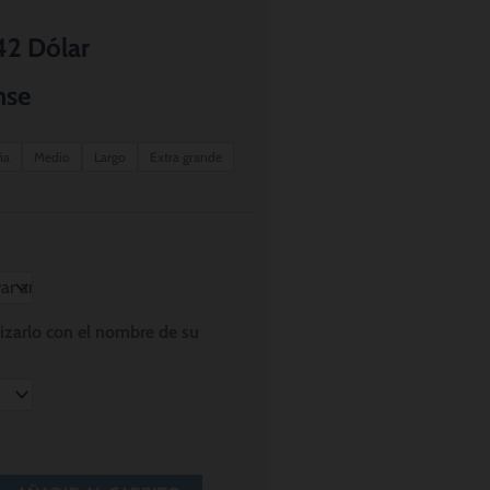
Rango
42
Dólar
de
nse
precios:
ña
Medio
Largo
Extra grande
desde
$ 8.56
hasta
$ 11.42
lizarlo con el nombre de su