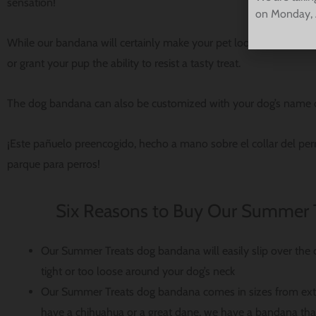
sensation!
on Monday, 
While our bandana will certainly make your pet look irresistibly swe
or grant your pup the ability to resist a tasty treat.
The dog bandana can also be customized with your dog’s name on
¡Este pañuelo preencogido, hecho a mano sobre el collar del perr
parque para perros!
Six Reasons to Buy Our Summer 
Our Summer Treats dog bandana will easily slip over the c
tight or too loose around your dog’s neck
Our Summer Treats dog bandana comes in sizes from extr
have a chihuahua or a great dane, we have a bandana that 