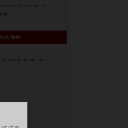
uro sobre el tamaño, lea
lada
.
 de cuidado
o
Política de devoluciones
 we return