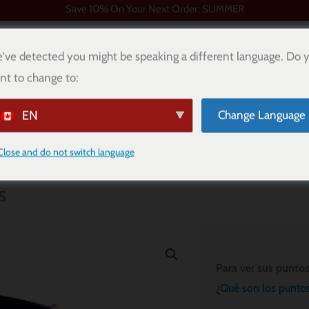
Save 10% On Your Next Order: SUMMER
've detected you might be speaking a different language. Do 
nt to change to:
DIMENSIONAMIENTO
PUNTOS DE CACHORRO
BLOG
EN
Change Language
Close and do not switch language
og Bandana
s
Para ver sus punto
¿Qué son los punto