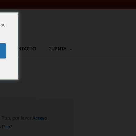
you
CONTACTO
CUENTA
s Pup, por favor
Acceso
s Pup?