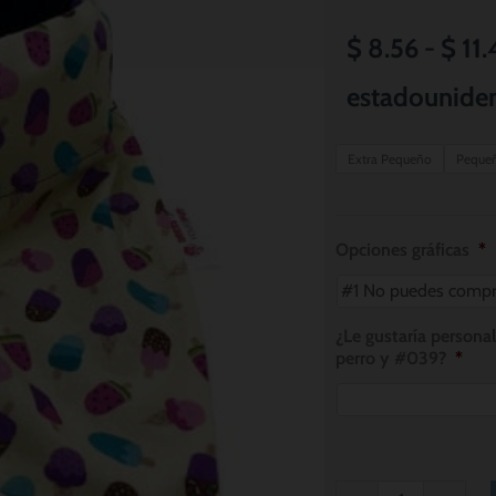
$
8.56
-
$
11.
estadounide
Summer
Extra Pequeño
Peque
Treats
Dog
Bandana
Opciones gráficas
*
cantidad
¿Le gustaría persona
perro y #039?
*