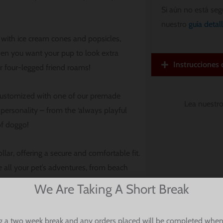
Si aún no está seg
nuestro
guía detal
with ice cream cones and popsicles,
hen you want your pup to look extra
Instrucciones
r four-legged friend roams!
e customized with one of our premade
Lea nuestr
personality – from the ‘always playful
 of doggo!
lar, offering a secure and comfortable fit.
e all your pet’s adventures, from beach
We Are Taking A Short Break
turn your dog’s style into a sweet
g a two week break and any orders placed will be completed when