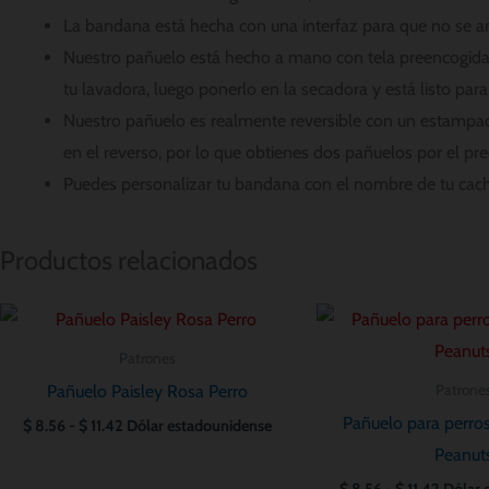
La bandana está hecha con una interfaz para que no se a
Nuestro pañuelo está hecho a mano con tela preencogida 
tu lavadora, luego ponerlo en la secadora y está listo para
Nuestro pañuelo es realmente reversible con un estampa
en el reverso, por lo que obtienes dos pañuelos por el pre
Puedes personalizar tu bandana con el nombre de tu cach
Productos relacionados
Rango
Rango
de
de
precios:
precios
Patrones
desde
desde
Pañuelo Paisley Rosa Perro
Patrone
$ 8.56
$ 8.56
hasta
hasta
Pañuelo para perros
$
8.56
-
$
11.42
Dólar estadounidense
$ 11.42
$ 11.42
Peanut
$
8.56
-
$
11.42
Dólar 