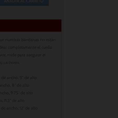
AÑADIR AL CARRITO
ue nuestras bandanas no están
dear completamente el cuello
avor, mide para asegurar el
tu cachorro.
 de ancho, 5″ de alto
ancho, 8″ de alto
ncho, 9.75″ de alto
, 11.5″ de alto
 de ancho, 12″ de alto