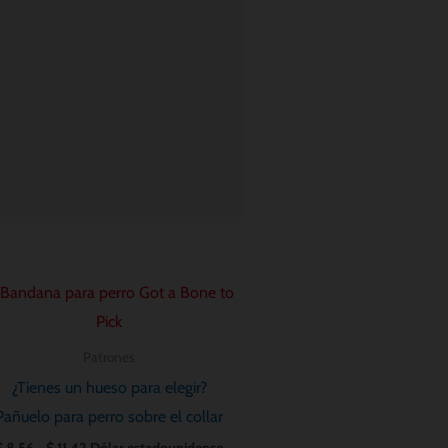
Rango
de
precios:
desde
Patrones
$ 8.56
hasta
¿Tienes un hueso para elegir?
$ 11.42
Pañuelo para perro sobre el collar
$
8.56
-
$
11.42
Dólar estadounidense