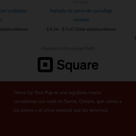
s
Patrones
con múltiples
Pañuelo de perro de camuflaje
s
morado
estadounidense
$
8.56
-
$
11.42
Dólar estadounidense
Payments Processed With
Dress Up Your Pup es una orgullosa marca
canadiense con sede en Sarnia, Ontario, que valora a
los perros y el amor especial que les tenemos.