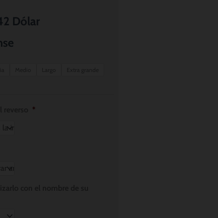
Rango
42
Dólar
de
nse
precios:
ña
Medio
Largo
Extra grande
desde
$ 8.56
l reverso
*
hasta
$ 11.42
lizarlo con el nombre de su