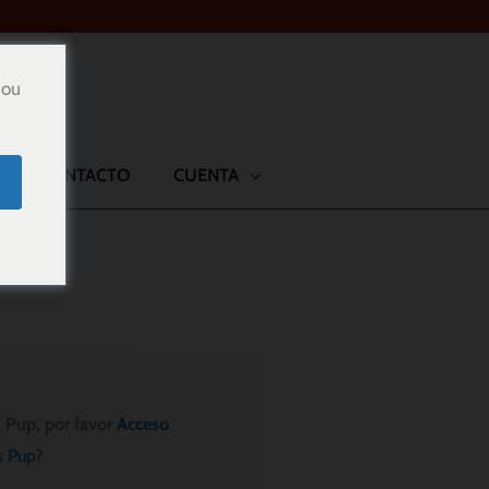
you
CONTACTO
CUENTA
s Pup, por favor
Acceso
s Pup?