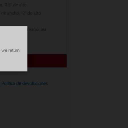
, 11.5″ de alto
 de ancho, 12″ de alto
uro sobre el tamaño, lea
lada
.
 we return
 de cuidado
o
Política de devoluciones