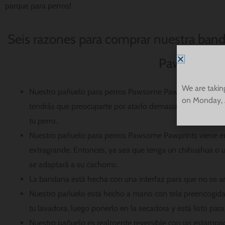
parque para perros!
Seis razones para comprar nuestra ban
Pawprints
We are takin
Nuestro pañuelo para perros Pawsome Pawprints se desliza
on Monday, 
tendrás que preocuparte por atarlo demasiado apretado o
tu perro.
Nuestro pañuelo para perros Pawsome Pawprints viene 
extragrande. Entonces, ya sea que tenga un chihuahua o
se adaptará a su cachorro.
La bandana está hecha con una interfaz para que no se a
Nuestro pañuelo está hecho a mano con tela preencogida 
tu lavadora, luego ponerlo en la secadora y está listo para
Nuestro pañuelo es realmente reversible con un estampa