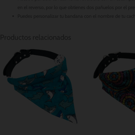
en el reverso, por lo que obtienes dos pañuelos por el pre
Puedes personalizar tu bandana con el nombre de tu cach
Productos relacionados
Rango
Rango
de
de
precios:
precios
desde
desde
$ 8.56
$ 8.56
hasta
hasta
$ 11.42
$ 11.42