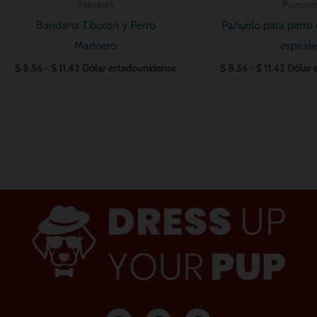
Patrones
Patrone
Bandana Tiburon y Perro
Pañuelo para perro 
Marinero
espirale
$
8.56
-
$
11.42
Dólar estadounidense
$
8.56
-
$
11.42
Dólar 
I
F
P
n
a
i