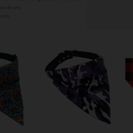
cio de uno.
orro.
Rango
de
:
precios:
desde
$ 8.56
hasta
$ 11.42