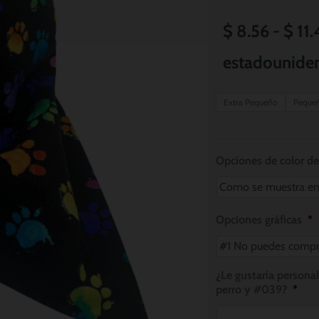
$
8.56
-
$
11.
estadounide
Pawsome
Extra Pequeño
Peque
Pawprints
Dog
Bandana
Opciones de color de
cantidad
Opciones gráficas
*
¿Le gustaría persona
perro y #039?
*