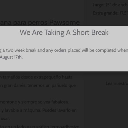
Largo:
15″ de ancho
Extra grande:
17.5″
dana para perros Pawsome
Si aún no está seg
We Are Taking A Short Break
nuestro
guía detal
g a two week break and any orders placed will be completed when
rá fácilmente sobre el collar. Ya no
August 17th.
 demasiado flojo alrededor del cuello de
Instrucciones
en tamaños desde extrapequeño hasta
Lea nuestr
 un gran danés, tenemos un pañuelo que
montone y siempre se vea fabulosa.
y lavable a máquina. Puedes lavarlo en
 usar.
do en un lado y un gráfico termoadhesivo