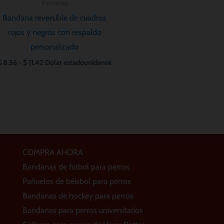
Patrones
Bandana reversible de cuadros
rojos y negros con respaldo
personalizado
$
8.56
-
$
11.42
Dólar estadounidense
COMPRA AHORA
Bandanas de fútbol para perros
Pañuelos de béisbol para perros
Bandanas de hockey para perros
Bandanas para perros universitarios