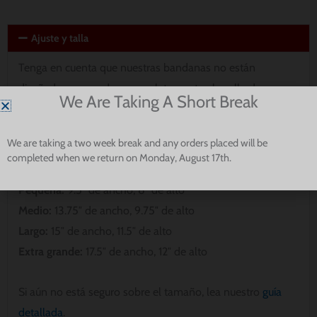
Ajuste y talla
Tenga en cuenta que nuestras bandanas no están
diseñadas para rodear completamente el cuello de su
We Are Taking A Short Break
perro. Por favor, mide para asegurar el mejor ajuste para tu
cachorro.
We are taking a two week break and any orders placed will be
completed when we return on Monday, August 17th.
Extra Pequeño:
8″ de ancho, 5″ de alto
Pequeña:
9.5″ de ancho, 8″ de alto
Medio:
13.75″ de ancho, 9.75″ de alto
Largo:
15″ de ancho, 11.5″ de alto
Extra grande:
17.5″ de ancho, 12″ de alto
Si aún no está seguro sobre el tamaño, lea nuestro
guía
detallada
.