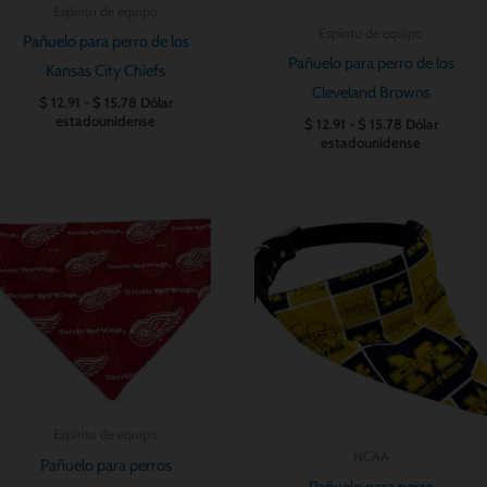
Espíritu de equipo
Espíritu de equipo
Pañuelo para perro de los
Pañuelo para perro de los
Kansas City Chiefs
Cleveland Browns
$
12.91
-
$
15.78
Dólar
estadounidense
$
12.91
-
$
15.78
Dólar
estadounidense
Rango
Rango
de
de
precios:
precios:
desde
desde
$ 12.91
$ 12.91
hasta
hasta
$ 15.78
$ 15.78
Espíritu de equipo
NCAA
Pañuelo para perros
Pañuelo para perro