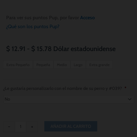
Para ver sus puntos Pup, por favor
Acceso
¿Qué son los puntos Pup?
Rango
$
12.91
-
$
15.78
Dólar estadounidense
de
Houston
Extra Pequeño
Pequeña
Medio
Largo
Extra grande
Dynamo
precios:
Dog
desde
Bandana
¿Le gustaría personalizarlo con el nombre de su perro y #039?
*
cantidad
$ 12.91
hasta
$ 15.78
-
+
AÑADIR AL CARRITO