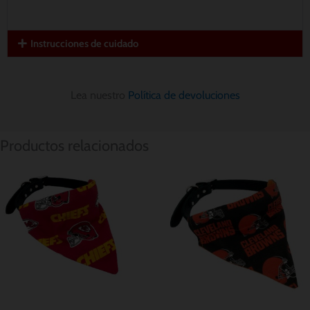
Instrucciones de cuidado
Lea nuestro
Política de devoluciones
Productos relacionados
Rango
Rango
de
de
precios:
precios:
desde
desde
$ 12.91
$ 12.91
hasta
hasta
$ 15.78
$ 15.78