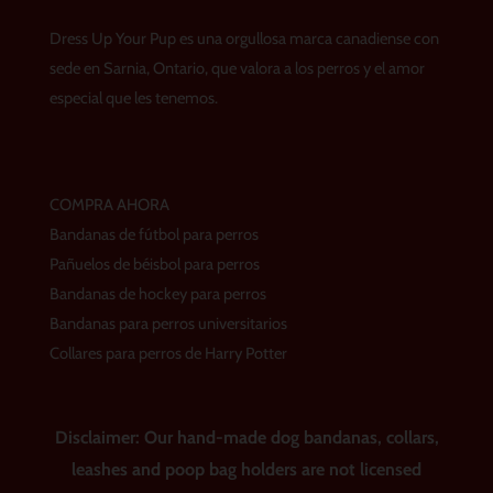
a
b
e
g
o
r
Dress Up Your Pup es una orgullosa marca canadiense con
r
o
e
a
k
s
sede en Sarnia, Ontario, que valora a los perros y el amor
m
t
especial que les tenemos.
COMPRA AHORA
Bandanas de fútbol para perros
Pañuelos de béisbol para perros
Bandanas de hockey para perros
Bandanas para perros universitarios
Collares para perros de Harry Potter
Disclaimer: Our hand-made dog bandanas, collars,
leashes and poop bag holders are not licensed