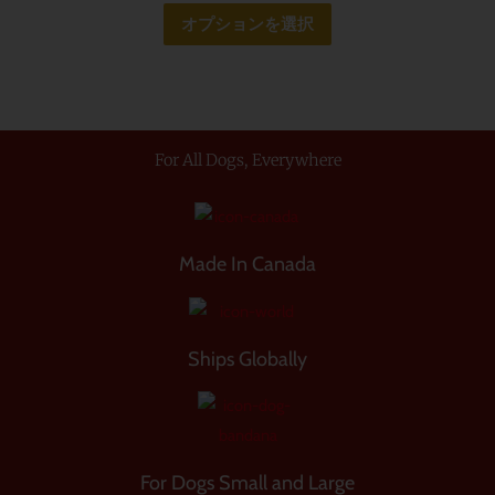
あ
品
数
オプションを選択
す
り
ペ
の
ま
ー
バ
す。
ジ
リ
オ
か
エ
プ
For All Dogs, Everywhere
ら
ー
シ
選
シ
ョ
択
ョ
ン
で
ン
Made In Canada
は
き
が
商
ま
あ
品
す
り
Ships Globally
ペ
ま
ー
す。
ジ
オ
か
プ
ら
For Dogs Small and Large
シ