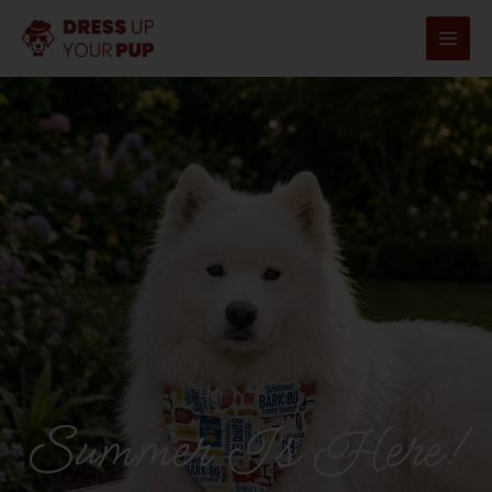
内
容
を
ス
キ
ッ
プ
Summer Is Here!