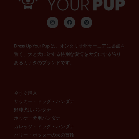
イ
フ
ピ
ン
ェ
ン
ス
イ
タ
タ
ス
レ
グ
ブ
ス
ラ
ッ
ト
Dress Up Your Pup は、オンタリオ州サーニアに拠点を
ム
ク
置く、犬と犬に対する特別な愛情を大切にする誇り
あるカナダのブランドです。
今すぐ購入
サッカー・ドッグ・バンダナ
野球犬用バンダナ
ホッケー犬用バンダナ
カレッジ・ドッグ・バンダナ
ハリー・ポッターの犬の首輪