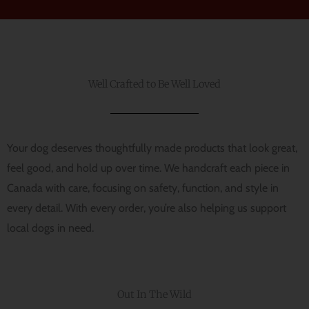
選
ョ
択
ン
で
は
き
商
ま
Well Crafted to Be Well Loved
品
す
ペ
ー
Your dog deserves thoughtfully made products that look great,
ジ
か
feel good, and hold up over time. We handcraft each piece in
ら
Canada with care, focusing on safety, function, and style in
選
every detail. With every order, you’re also helping us support
択
local dogs in need.
で
き
ま
Out In The Wild
す