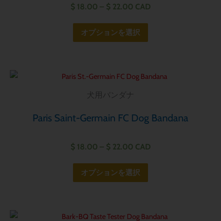
は
$
18.00
–
$
22.00
CAD
複
数
オプションを選択
の
バ
リ
価
こ
エ
格
の
帯:
犬用バンダナ
ー
商
$ 18.00
シ
–
品
Paris Saint-Germain FC Dog Bandana
ョ
$ 22.00
に
ン
は
$
18.00
–
$
22.00
CAD
が
複
あ
数
オプションを選択
り
の
ま
バ
す。
リ
価
オ
こ