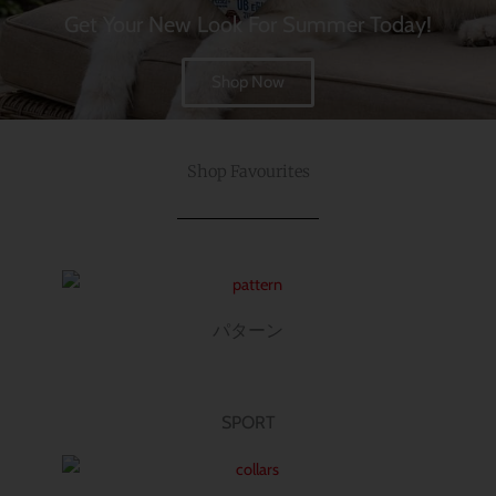
Get Your New Look For Summer Today!
Shop Now
Shop Favourites
パターン
SPORT