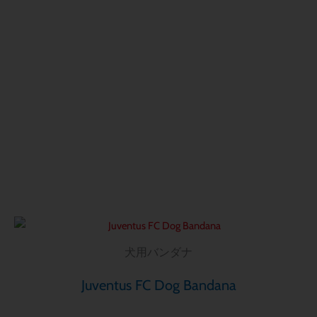
価
こ
格
の
帯:
犬用バンダナ
商
$ 18.00
–
品
Juventus FC Dog Bandana
$ 22.00
に