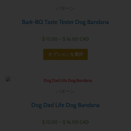
エ
格
プ
の
帯:
パターン
ー
シ
商
$ 12.00
シ
–
ョ
品
Bark-BQ Taste Tester Dog Bandana
ョ
$ 16.00
ン
に
ン
は
は
$
12.00
–
$
16.00
CAD
が
商
複
あ
品
数
オプションを選択
り
ペ
の
ま
ー
バ
す。
ジ
リ
価
オ
こ
か
エ
格
プ
の
帯:
パターン
ら
ー
シ
商
$ 12.00
選
シ
–
ョ
品
Dog Dad Life Dog Bandana
択
ョ
$ 16.00
ン
に
で
ン
は
は
$
12.00
–
$
16.00
CAD
き
が
商
複
ま