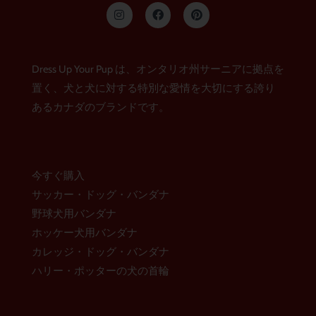
イ
フ
ピ
ン
ェ
ン
ス
イ
タ
タ
ス
レ
グ
ブ
ス
ラ
ッ
ト
Dress Up Your Pup は、オンタリオ州サーニアに拠点を
ム
ク
置く、犬と犬に対する特別な愛情を大切にする誇り
あるカナダのブランドです。
今すぐ購入
サッカー・ドッグ・バンダナ
野球犬用バンダナ
ホッケー犬用バンダナ
カレッジ・ドッグ・バンダナ
ハリー・ポッターの犬の首輪