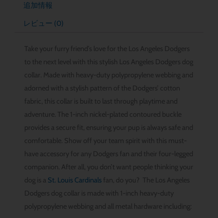
追加情報
レビュー (0)
Take your furry friend’s love for the Los Angeles Dodgers
to the next level with this stylish Los Angeles Dodgers dog
collar. Made with heavy-duty polypropylene webbing and
adorned with a stylish pattern of the Dodgers’ cotton
fabric, this collar is built to last through playtime and
adventure. The 1-inch nickel-plated contoured buckle
provides a secure fit, ensuring your pup is always safe and
comfortable. Show off your team spirit with this must-
have accessory for any Dodgers fan and their four-legged
companion. After all, you don’t want people thinking your
dog is a
St. Louis Cardinals
fan, do you? The Los Angeles
Dodgers dog collar is made with 1-inch heavy-duty
polypropylene webbing and all metal hardware including: