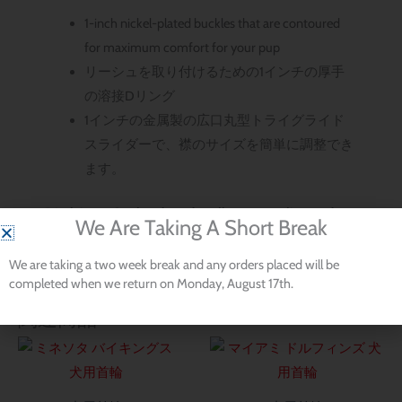
1-inch nickel-plated buckles that are contoured
for maximum comfort for your pup
リーシュを取り付けるための1インチの厚手
の溶接Dリング
1インチの金属製の広口丸型トライグライド
スライダーで、襟のサイズを簡単に調整でき
ます。
Disclaimer: Our hand-made collars are not licensed
We Are Taking A Short Break
products from
メジャーリーグ
当社は提携関係にな
く、スポンサーも受けていません。
メジャーリーグ
We are taking a two week break and any orders placed will be
completed when we return on Monday, August 17th.
関連商品