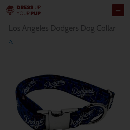
内
容
を
Los Angeles Dodgers Dog Collar
ス
キ
🔍
ッ
プ