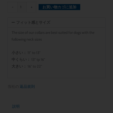
Dog
-
+
お買い物カゴに追加
Collar
個
フィット感とサイズ
The size of our collars are best suited for dogs with the
following neck sizes
小さい：
11″ to 13″
中くらい：
13″ tp 16″
大きい：
16″ to 22″
当社の
返品規則
説明