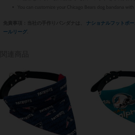
You can customize your Chicago Bears dog bandana with 
免責事項：当社の手作りバンダナは、
ナショナルフットボー
ールリーグ
.
関連商品
価
格
帯:
$ 12.85
–
$ 15.70