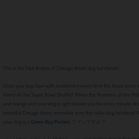
This is the Dick Butkus of Chicago Bears dog bandanas!
Does your pup bark with excitement every time the Bears score
friend do the Super Bowl Shuffle? When the Monsters of the Midw
and orange and your dog is right beside you for every minute. N
beautiful Chicago Bears reversible over the collar dog bandana! A
your dog is a
Green Bay Packers
ファンですか？