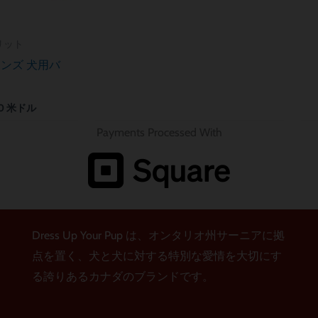
リット
ンズ 犬用バ
ナ
0
米ドル
Payments Processed With
Dress Up Your Pup は、オンタリオ州サーニアに拠
点を置く、犬と犬に対する特別な愛情を大切にす
る誇りあるカナダのブランドです。