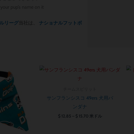
your pup’s name on it
ルリーグ
当社は、
ナショナルフットボ
価
価
格
格
帯:
帯:
$ 12.85
$ 12.85
チームスピリット
–
–
$ 15.70
$ 15.70
サンフランシスコ 49ers 犬用バ
ンダナ
$
12.85
–
$
15.70
米ドル