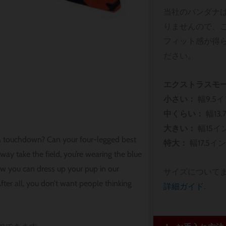
当社のバンダナ
りませんので、
フィット感が得
ださい。
エクストラスモー
小さい：
幅9.5
中くらい：
幅13
大きい：
幅15イ
 a touchdown? Can your four-legged best
特大：
幅17.5イ
ay take the field, you’re wearing the blue
ow you can dress up your pup in our
サイズについて
fter all, you don’t want people thinking
詳細ガイド
.