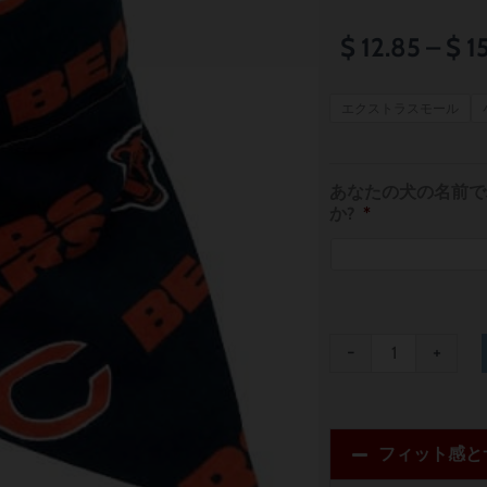
$
12.85
–
$
1
Chicago
エクストラスモール
Bears
Dog
あなたの犬の名前で
Bandana
か?
*
個
-
+
フィット感と