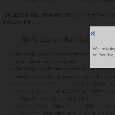
パーソナライズしたい場合は、バンダナの端に犬の名前を追
注意: 選択した場合、犬の名前は一般的なフットボールのプ
に表示されます。
Six Reasons to Buy Our Chicago
We are takin
Our Chicago Bears dog bandana will easily slip over the col
on Monday, 
or too loose around your dog’s neck
Our Chicago Bears bandanas come in sizes from extra-sma
chihuahua or a great dane, we have a bandana that will fi
バンダナはインターフェイスで作られているため、し
当社のバンダナは、防縮加工が施された洗濯機で洗え
って乾燥機に入れればすぐに着用できます。
当社のバンダナは、片面にプリント、裏面にアイロン
ル仕様なので、1枚の価格で2枚のバンダナを手に入れ