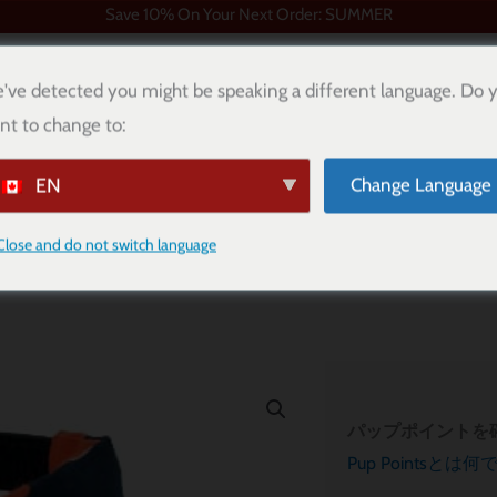
Save 10% On Your Next Order: SUMMER
've detected you might be speaking a different language. Do 
nt to change to:
サイズ
パップポイント
ブログ
接触
EN
Change Language
Close and do not switch language
 Bandana
パップポイントを
Pup Pointsとは何