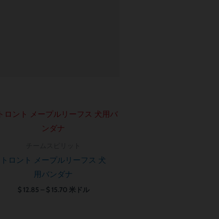
価
格
帯:
$ 12.85
チームスピリット
–
$ 15.70
トロント メープルリーフス 犬
用バンダナ
$
12.85
–
$
15.70
米ドル