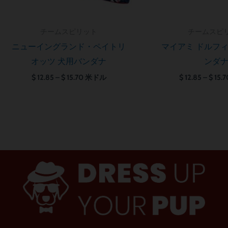
チームスピリット
チームスピ
ニューイングランド・ペイトリ
マイアミ ドルフィ
オッツ 犬用バンダナ
ンダ
$
12.85
–
$
15.70
米ドル
$
12.85
–
$
15.7