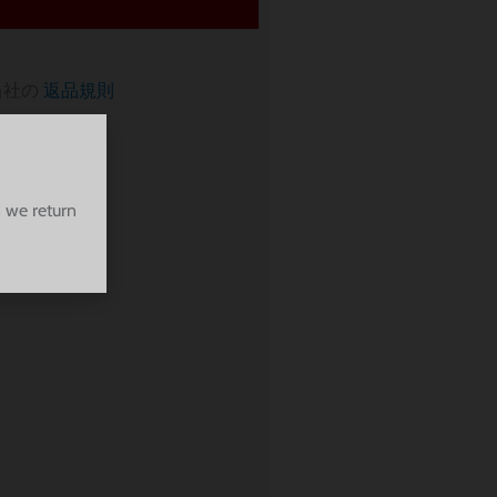
当社の
返品規則
 we return