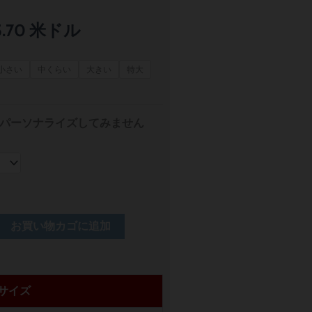
価
5.70
米ドル
格
小さい
中くらい
大きい
特大
帯:
$ 12.85
パーソナライズしてみません
–
$ 15.70
お買い物カゴに追加
サイズ