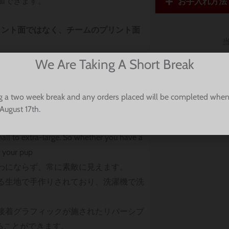
加できます。
お手入れ方法
リント面ではなく、チームのプリント面
We Are Taking A Short Break
 Bears Dog Bandana
g a two week break and any orders placed will be completed when
lar, no worrying about tying it too tight
August 17th.
ll to extra-large. So whether you have a
t your pup
わにならず、常に素敵に見えます。
る生地で手作りされており、洗濯機で洗
接着グラフィックが施されたリバーシブ
ることができます。