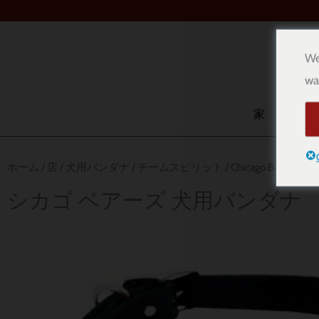
内
容
を
We
検
ス
wa
索
キ
ッ
家
店
プ
ホーム
/
店
/
犬用バンダナ
/
チームスピリット
/ Chicago Bears Dog
シカゴ ベアーズ 犬用バンダナ