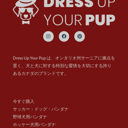
イ
フ
ピ
ン
ェ
ン
ス
イ
タ
タ
ス
レ
グ
ブ
ス
ラ
ッ
ト
Dress Up Your Pup は、オンタリオ州サーニアに拠点を
ム
ク
置く、犬と犬に対する特別な愛情を大切にする誇り
あるカナダのブランドです。
今すぐ購入
サッカー・ドッグ・バンダナ
野球犬用バンダナ
ホッケー犬用バンダナ