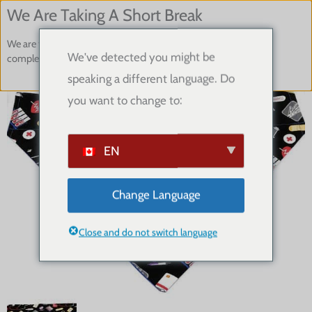
内
We Are Taking A Short Break
容
We are taking a two week break and any orders placed will be
を
We've detected you might be
completed when we return on Monday, August 17th.
ス
🔍
speaking a different language. Do
キ
you want to change to:
ッ
プ
EN
Change Language
Close and do not switch language