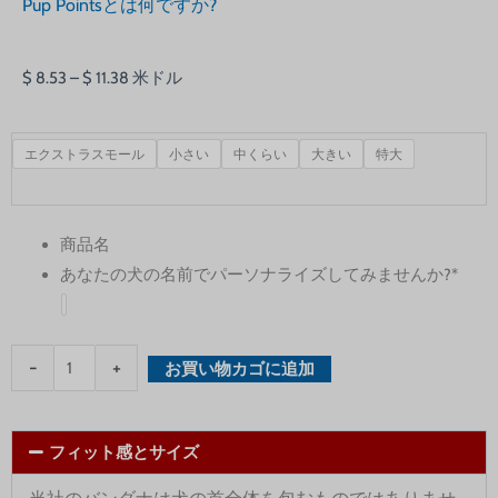
Pup Pointsとは何ですか?
価
$
8.53
–
$
11.38
米ドル
格
帯:
Medical
エクストラスモール
小さい
中くらい
大きい
特大
$ 8.53
Profession
–
Reversible
$ 11.38
Living
商品名
the
あなたの犬の名前でパーソナライズしてみませんか?
*
Scrub
Life
Dog
-
+
お買い物カゴに追加
Bandana
個
フィット感とサイズ