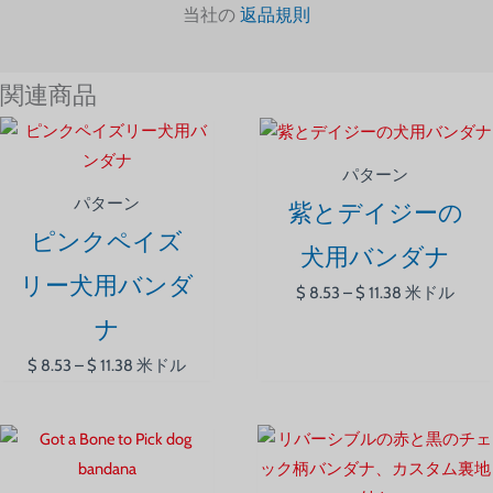
当社の
返品規則
関連商品
価
価
格
格
パターン
帯:
帯:
パターン
紫とデイジーの
$ 8.53
$ 8.53
ピンクペイズ
–
–
犬用バンダナ
$ 11.38
$ 11.38
リー犬用バンダ
$
8.53
–
$
11.38
米ドル
ナ
$
8.53
–
$
11.38
米ドル
価
価
格
格