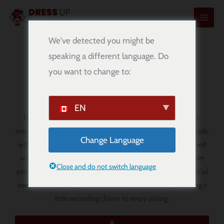
内
容
を
We've detected you might be
ス
speaking a different language. Do
ハリー・ポッターの犬の首輪
キ
you want to change to:
ッ
プ
Add a little magic to your pup’s everyday style with our
EN
handmade Harry Potter dog collars. Designed for comfort,
everyday wear, and standout personality, these collars are made
Change Language
with strong 1-inch webbing underneath the fabric and finished
with silver-tone hardware for a clean, polished look. Whether
Close and do not switch language
your dog is joining you for themed photos, movie nights, special
events, or everyday walks, these collars are a fun way to bring a
little wizarding charm to every outing.