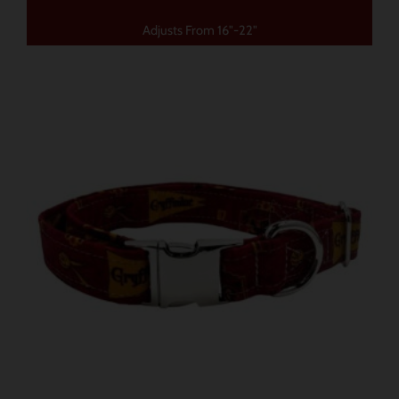
Adjusts From 16"-22"
こ
の
商
品
に
は
複
数
の
バ
リ
エ
ー
シ