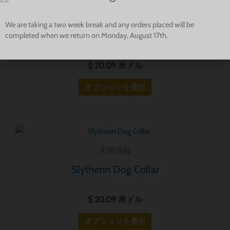
ョ
ョ
犬用首輪
ン
ン
We are taking a two week break and any orders placed will be
が
Ravenclaw Dog Collar
completed when we return on Monday, August 17th.
は
あ
商
り
$
20.09
米ドル
品
ま
ペ
オプションを選択
す。
ー
オ
ジ
プ
か
シ
こ
ら
ョ
の
選
犬用首輪
ン
商
択
Slytherin Dog Collar
は
品
で
商
に
き
$
20.09
米ドル
品
は
ま
ペ
複
す
オプションを選択
ー
数