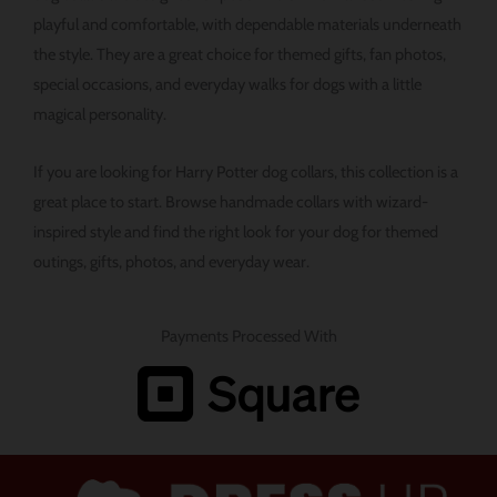
ョ
playful and comfortable, with dependable materials underneath
ン
the style. They are a great choice for themed gifts, fan photos,
は
special occasions, and everyday walks for dogs with a little
商
magical personality.
品
ペ
If you are looking for Harry Potter dog collars, this collection is a
ー
great place to start. Browse handmade collars with wizard-
ジ
inspired style and find the right look for your dog for themed
か
outings, gifts, photos, and everyday wear.
ら
選
Payments Processed With
択
で
き
ま
す