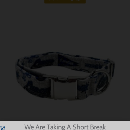
ー
数
ジ
の
か
バ
こ
ら
リ
の
選
エ
商
択
ー
品
で
シ
に
き
ョ
は
ま
ン
複
す
が
数
あ
の
り
バ
ま
リ
す。
エ
オ
ー
プ
シ
We Are Taking A Short Break
シ