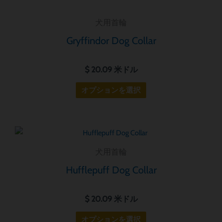
ョ
犬用首輪
ン
が
Gryffindor Dog Collar
あ
り
$
20.09
米ドル
ま
オプションを選択
す。
オ
プ
シ
こ
ョ
の
犬用首輪
ン
商
Hufflepuff Dog Collar
は
品
商
に
$
20.09
米ドル
品
は
ペ
複
オプションを選択