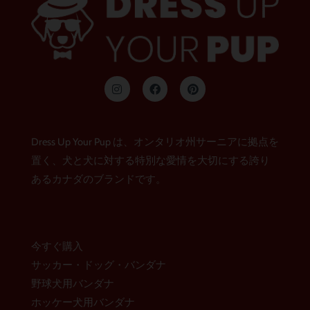
イ
フ
ピ
ン
ェ
ン
ス
イ
タ
タ
ス
レ
グ
ブ
ス
ラ
ッ
ト
Dress Up Your Pup は、オンタリオ州サーニアに拠点を
ム
ク
置く、犬と犬に対する特別な愛情を大切にする誇り
あるカナダのブランドです。
今すぐ購入
サッカー・ドッグ・バンダナ
野球犬用バンダナ
ホッケー犬用バンダナ