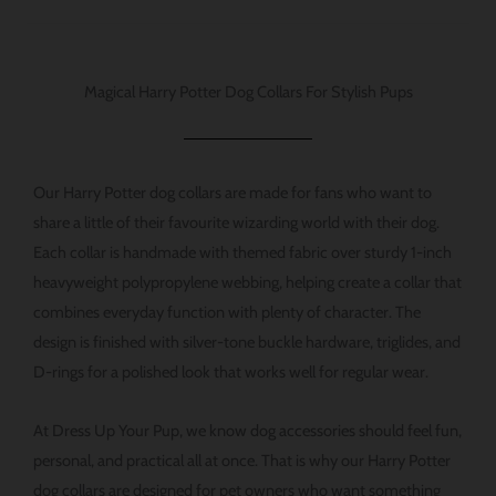
ジ
の
か
バ
ら
リ
Magical Harry Potter Dog Collars For Stylish Pups
選
エ
択
ー
で
シ
Our Harry Potter dog collars are made for fans who want to
き
ョ
share a little of their favourite wizarding world with their dog.
ま
ン
Each collar is handmade with themed fabric over sturdy 1-inch
す
が
heavyweight polypropylene webbing, helping create a collar that
あ
combines everyday function with plenty of character. The
り
design is finished with silver-tone buckle hardware, triglides, and
ま
D-rings for a polished look that works well for regular wear.
す。
オ
At Dress Up Your Pup, we know dog accessories should feel fun,
プ
personal, and practical all at once. That is why our Harry Potter
シ
dog collars are designed for pet owners who want something