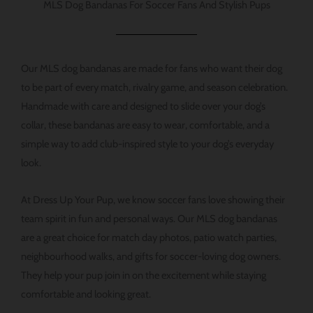
MLS Dog Bandanas For Soccer Fans And Stylish Pups
ョ
ン
は
Our MLS dog bandanas are made for fans who want their dog
商
to be part of every match, rivalry game, and season celebration.
品
Handmade with care and designed to slide over your dog’s
ペ
collar, these bandanas are easy to wear, comfortable, and a
ー
simple way to add club-inspired style to your dog’s everyday
ジ
look.
か
ら
At Dress Up Your Pup, we know soccer fans love showing their
選
team spirit in fun and personal ways. Our MLS dog bandanas
択
are a great choice for match day photos, patio watch parties,
で
neighbourhood walks, and gifts for soccer-loving dog owners.
き
They help your pup join in on the excitement while staying
ま
comfortable and looking great.
す