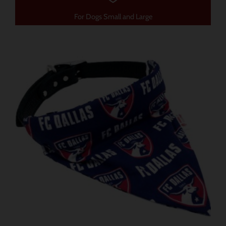
For Dogs Small and Large
価
こ
格
の
帯:
商
$ 12.91
–
品
$ 15.78
に
は
複
数
の
バ
リ
エ
ー
シ