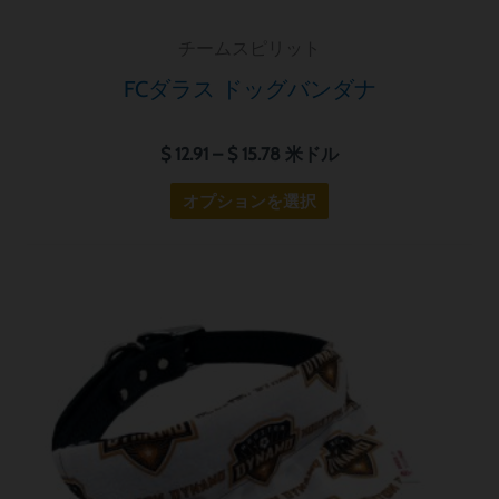
ョ
チームスピリット
ン
が
FCダラス ドッグバンダナ
あ
り
$
12.91
–
$
15.78
米ドル
ま
オプションを選択
す。
オ
プ
価
シ
こ
格
ョ
の
帯:
ン
商
$ 12.91
–
は
品
$ 15.78
商
に
品
は
ペ
複