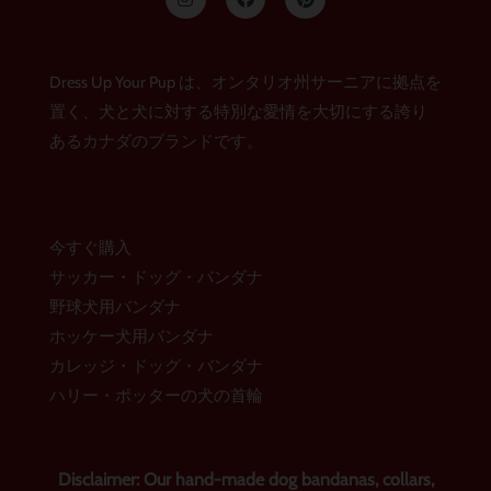
ン
ェ
ン
ス
イ
タ
タ
ス
レ
グ
ブ
ス
ラ
ッ
ト
Dress Up Your Pup は、オンタリオ州サーニアに拠点を
ム
ク
置く、犬と犬に対する特別な愛情を大切にする誇り
あるカナダのブランドです。
今すぐ購入
サッカー・ドッグ・バンダナ
野球犬用バンダナ
ホッケー犬用バンダナ
カレッジ・ドッグ・バンダナ
ハリー・ポッターの犬の首輪
Disclaimer: Our hand-made dog bandanas, collars,