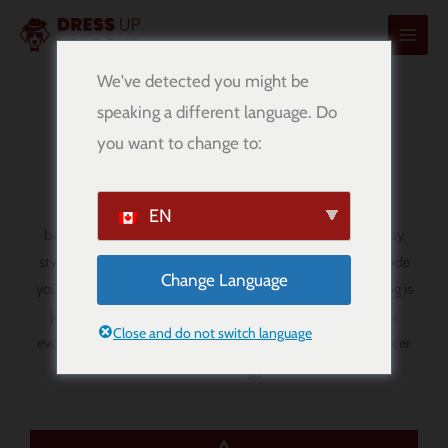
内
容
を
We've detected you might be
ス
speaking a different language. Do
MLS Dog Bandanas
キ
you want to change to:
ッ
プ
Show off your club pride with our handmade MLS dog
EN
bandanas. Designed for comfort, easy wear, and match day
style, these
over-the-collar bandanas
are a fun way to include
Change Language
your pup in the excitement of the season. Whether your dog is
joining you for match day, watch parties, stadium trips, or
Close and do not switch language
everyday walks, these bandanas add a sporty touch for soccer
fans and their four-legged sidekick.