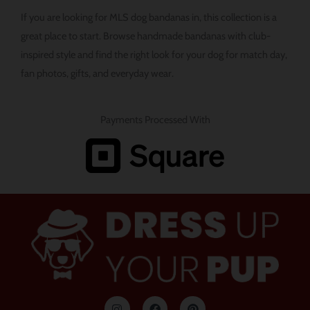
If you are looking for MLS dog bandanas in, this collection is a
great place to start. Browse handmade bandanas with club-
inspired style and find the right look for your dog for match day,
fan photos, gifts, and everyday wear.
Payments Processed With
イ
フ
ピ