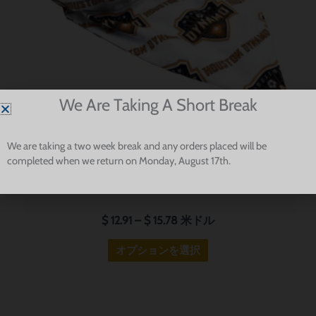
ー
数
ジ
の
か
バ
ら
リ
選
エ
択
ー
We Are Taking A Short Break
で
シ
き
ョ
We are taking a two week break and any orders placed will be
チームスピリット
ま
ン
completed when we return on Monday, August 17th.
す
が
ヒューストン ダイナモ ドッグ バンダナ
あ
り
$
12.91
–
$
15.78
米ドル
ま
オプションを選択
す。
オ
プ
シ