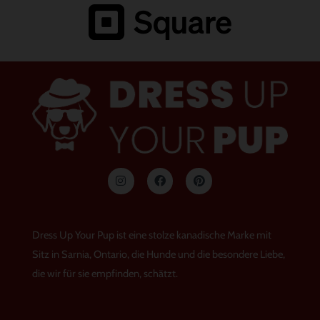
I
F
P
n
a
i
s
c
n
t
e
t
a
b
e
g
o
r
Dress Up Your Pup ist eine stolze kanadische Marke mit
r
o
e
a
k
s
Sitz in Sarnia, Ontario, die Hunde und die besondere Liebe,
m
t
die wir für sie empfinden, schätzt.