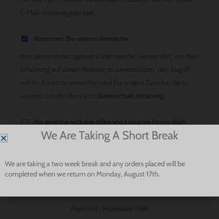
E-Mail-Adresse gesendet.
Abonnieren Sie unseren Newsletter
Ihre personenbezogenen Daten werden verwendet, um Ihre
Erfahrung auf dieser Website zu unterstützen, den Zugriff
auf Ihr Konto zu verwalten und für andere Zwecke, die in
unseren beschrieben sind
Datenschutzerklärung
.
Yes, send me exclusive offers and a coupons for my dog’s
We Are Taking A Short Break
birthday 🎉🐶
REGISTRIEREN
We are taking a two week break and any orders placed will be
completed when we return on Monday, August 17th.
Payments Processed With