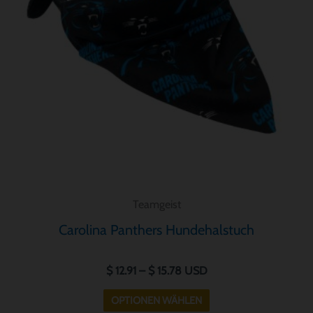
Varianten
auf.
Die
Optionen
können
auf
der
Produktseite
gewählt
werden
Teamgeist
Carolina Panthers Hundehalstuch
$
12.91
–
$
15.78
USD
OPTIONEN WÄHLEN