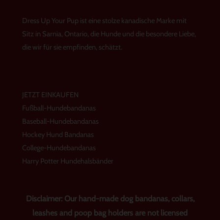
t
e
t
a
b
e
g
o
r
Dress Up Your Pup ist eine stolze kanadische Marke mit
r
o
e
a
k
s
Sitz in Sarnia, Ontario, die Hunde und die besondere Liebe,
m
t
die wir für sie empfinden, schätzt.
JETZT EINKAUFEN
Fußball-Hundebandanas
Baseball-Hundebandanas
Hockey Hund Bandanas
College-Hundebandanas
Harry Potter Hundehalsbänder
Disclaimer: Our hand-made dog bandanas, collars,
leashes and poop bag holders are not licensed