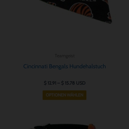
können
auf
der
Produktseite
gewählt
werden
Teamgeist
Cincinnati Bengals Hundehalstuch
$
12.91
–
$
15.78
USD
OPTIONEN WÄHLEN
Preisspanne:
Dieses
$ 12.91
Produkt