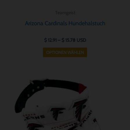
Teamgeist
Arizona Cardinals Hundehalstuch
$
12.91
–
$
15.78
USD
OPTIONEN WÄHLEN
Preisspanne:
Dieses
$ 12.91
Produkt
bis
weist
$ 15.78
mehrere
Varianten
auf.
Die