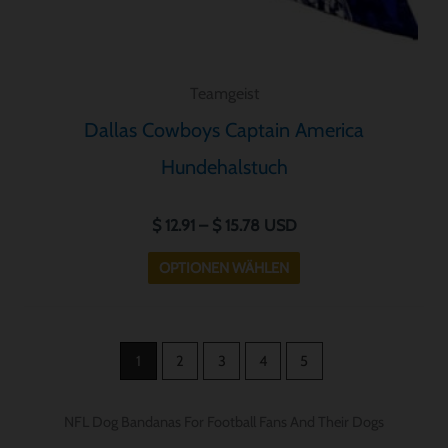
gewählt
werden
Teamgeist
Dallas Cowboys Captain America
Hundehalstuch
$
12.91
–
$
15.78
USD
OPTIONEN WÄHLEN
1
2
3
4
5
NFL Dog Bandanas For Football Fans And Their Dogs