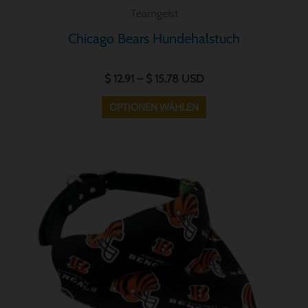
Teamgeist
Chicago Bears Hundehalstuch
$
12.91
–
$
15.78
USD
OPTIONEN WÄHLEN
Preisspanne:
Dieses
$ 12.91
Produkt
bis
weist
$ 15.78
mehrere
Varianten
auf.
Die
Optionen