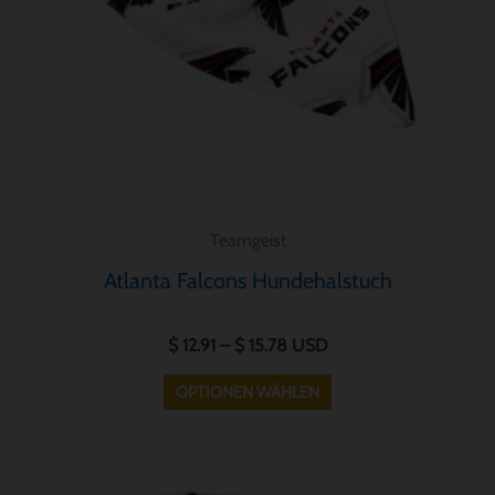
Optionen
können
auf
der
Produktseite
gewählt
werden
Teamgeist
Atlanta Falcons Hundehalstuch
$
12.91
–
$
15.78
USD
OPTIONEN WÄHLEN
Preisspanne:
Dieses