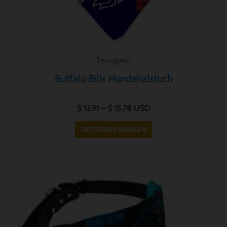
Produktseite
gewählt
werden
Teamgeist
Buffalo Bills Hundehalstuch
$
12.91
–
$
15.78
USD
OPTIONEN WÄHLEN
Preisspanne:
Dieses
$ 12.91
Produkt
bis
weist
$ 15.78
mehrere