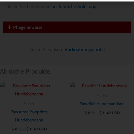
lesen Sie bitte unsere
ausführliche Anleitung
.
Pflegehinweise
Lesen Sie unsere
Rücknahmegarantie
Ähnliche Produkte
Preisspanne:
Preisspanne:
$ 8.56
$ 8.56
bis
bis
Muster
$ 11.42
$ 11.42
Pawrific! Hundebandana
Muster
Pawsome Pawprints
$
8.56
–
$
11.42
USD
Hundebandana
$
8.56
–
$
11.42
USD