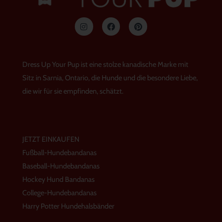
I
F
P
n
a
i
s
c
n
t
e
t
a
b
e
g
o
r
Dress Up Your Pup ist eine stolze kanadische Marke mit
r
o
e
a
k
s
Sitz in Sarnia, Ontario, die Hunde und die besondere Liebe,
m
t
die wir für sie empfinden, schätzt.
JETZT EINKAUFEN
Fußball-Hundebandanas
Baseball-Hundebandanas
Hockey Hund Bandanas
College-Hundebandanas
Harry Potter Hundehalsbänder