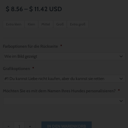
Preisspanne:
$
8.56
–
$
11.42
USD
$ 8.56
Born
Extra klein
Klein
Mittel
Groß
Extra groß
To
bis
Be
$ 11.42
Wild
Farboptionen für die Rückseite
*
Reversible
Dog
Bandana
Grafikoptionen
*
Menge
Möchten Sie es mit dem Namen Ihres Hundes personalisieren?
*
-
+
IN DEN WARENKORB