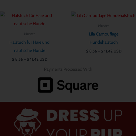
Preisspanne:
Preisspanne:
$ 8.56
$ 8.56
bis
bis
Muster
$ 11.42
$ 11.42
Lila Camouflage
Muster
Halstuch für Haie und
Hundehalstuch
nautische Hunde
$
8.56
–
$
11.42
USD
$
8.56
–
$
11.42
USD
Payments Processed With