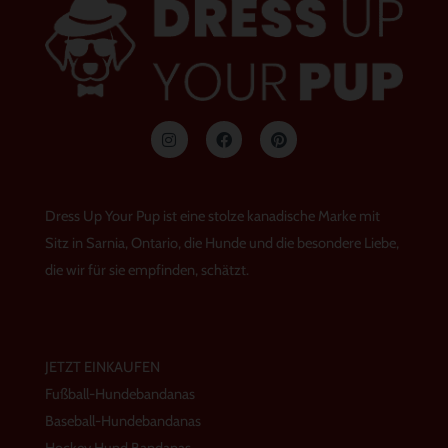
I
F
P
n
a
i
s
c
n
t
e
t
a
b
e
g
o
r
Dress Up Your Pup ist eine stolze kanadische Marke mit
r
o
e
a
k
s
Sitz in Sarnia, Ontario, die Hunde und die besondere Liebe,
m
t
die wir für sie empfinden, schätzt.
JETZT EINKAUFEN
Fußball-Hundebandanas
Baseball-Hundebandanas