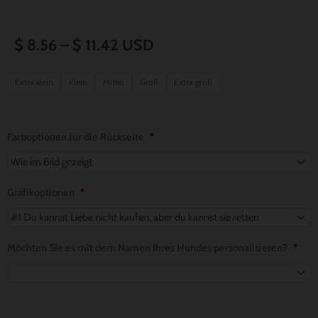
Preisspanne:
$
8.56
–
$
11.42
USD
$ 8.56
Purple
Extra klein
Klein
Mittel
Groß
Extra groß
with
bis
Daisies
$ 11.42
Dog
Farboptionen für die Rückseite
*
Bandana
Menge
Grafikoptionen
*
Möchten Sie es mit dem Namen Ihres Hundes personalisieren?
*