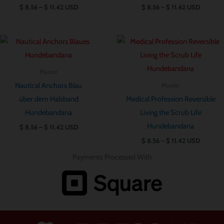
$
8.56
–
$
11.42
USD
$
8.56
–
$
11.42
USD
Preisspanne:
Preisspanne:
$ 8.56
$ 8.56
bis
bis
$ 11.42
$ 11.42
Muster
Nautical Anchors Blau
Muster
über dem Halsband
Medical Profession Reversible
Hundebandana
Living the Scrub Life
Hundebandana
$
8.56
–
$
11.42
USD
$
8.56
–
$
11.42
USD
Payments Processed With