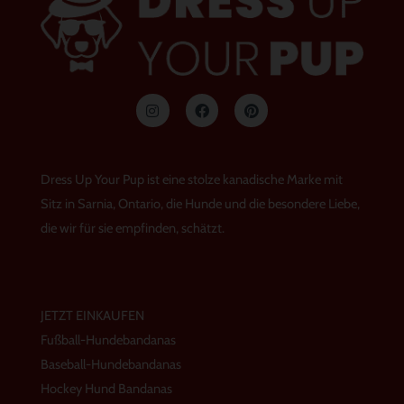
I
F
P
n
a
i
s
c
n
t
e
t
a
b
e
g
o
r
Dress Up Your Pup ist eine stolze kanadische Marke mit
r
o
e
a
k
s
Sitz in Sarnia, Ontario, die Hunde und die besondere Liebe,
m
t
die wir für sie empfinden, schätzt.
JETZT EINKAUFEN
Fußball-Hundebandanas
Baseball-Hundebandanas
Hockey Hund Bandanas