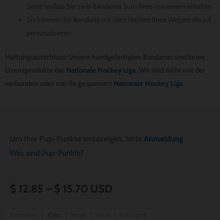
Seite, sodass Sie zwei Bandanas zum Preis von einem erhalten
Sie können das Bandana mit dem Namen Ihres Welpen darauf
personalisieren
Haftungsausschluss: Unsere handgefertigten Bandanas sind keine
Lizenzprodukte der
Nationale Hockey Liga
. Wir sind nicht mit der
verbunden oder von ihr gesponsert
Nationale Hockey Liga
.
Um Ihre Pup-Punkte anzuzeigen, bitte
Anmeldung
Was sind Pup-Punkte?
Preisspanne:
$
12.85
–
$
15.70
USD
$ 12.85
Montreal
Extra klein
Klein
Mittel
Groß
Extra groß