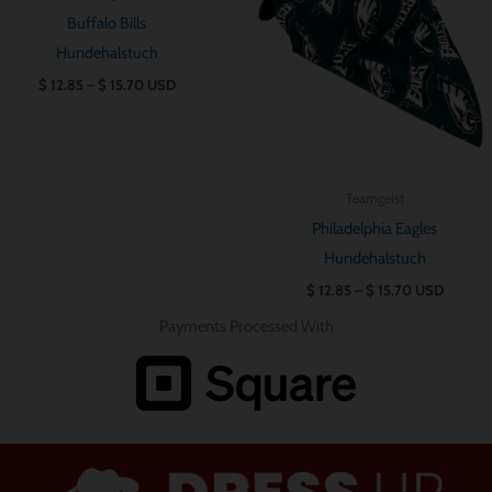
$ 15.70
$ 15.70
Buffalo Bills
Hundehalstuch
$
12.85
–
$
15.70
USD
Teamgeist
Philadelphia Eagles
Hundehalstuch
$
12.85
–
$
15.70
USD
Payments Processed With