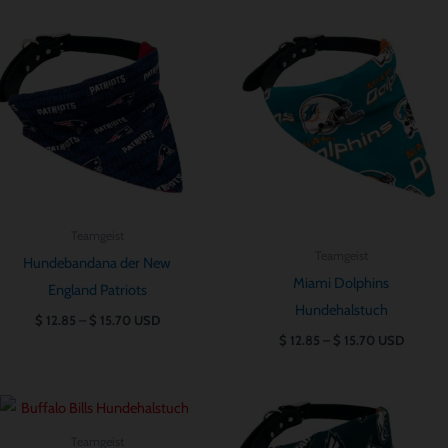
Preisspanne:
Preisspanne:
$ 12.85
$ 12.85
bis
bis
$ 15.70
$ 15.70
Teamgeist
Teamgeist
Hundebandana der New
Miami Dolphins
England Patriots
Hundehalstuch
$
12.85
–
$
15.70
USD
$
12.85
–
$
15.70
USD
Preisspanne:
Preisspanne:
$ 12.85
$ 12.85
bis
bis
Teamgeist