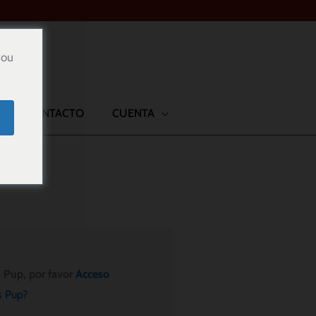
you
CONTACTO
CUENTA
s Pup, por favor
Acceso
s Pup?