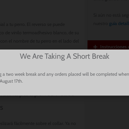
Si aún no está seg
nuestro
guía detal
l a tu perro. El reverso se puede
fico de vinilo termoadhesivo blanco, de su
con el nombre de tu perro en el lado del
Instrucciones
We Are Taking A Short Break
o hará que tu perro sea la envidia del
Lea nuestr
g a two week break and any orders placed will be completed when
August 17th.
ndana para perros Peace
s
izará fácilmente sobre el collar. Ya no