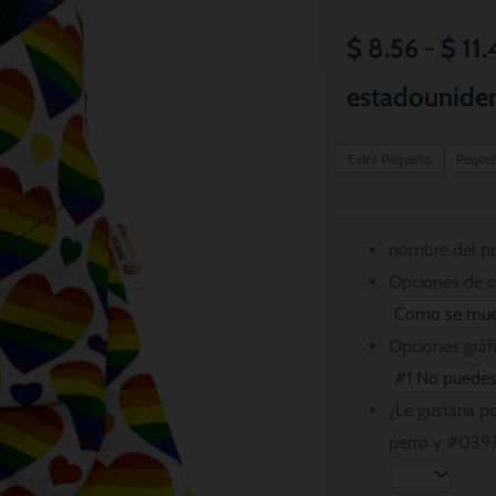
$
8.56
-
$
11.
estadounide
Peace
Extra Pequeño
Peque
Love
and
Hearts
nombre del p
Dog
Opciones de c
Bandana
cantidad
Opciones gráf
¿Le gustaría p
perro y #039