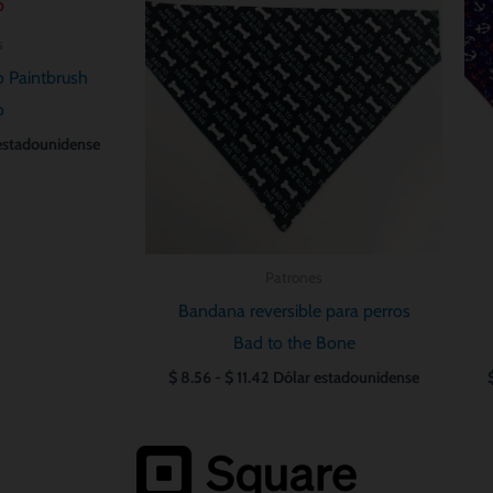
:
precios:
desde
s
$ 8.56
hasta
o Paintbrush
$ 11.42
o
estadounidense
Patrones
Bandana reversible para perros
Bad to the Bone
$
8.56
-
$
11.42
Dólar estadounidense