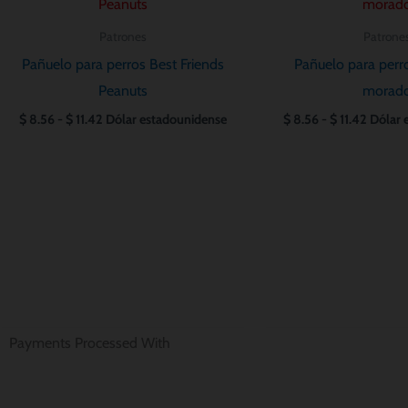
precios:
precios
desde
desde
Patrones
Patrone
$ 8.56
$ 8.56
hasta
hasta
Pañuelo para perros Best Friends
Pañuelo para perr
$ 11.42
$ 11.42
Peanuts
morad
$
8.56
-
$
11.42
Dólar estadounidense
$
8.56
-
$
11.42
Dólar 
Payments Processed With