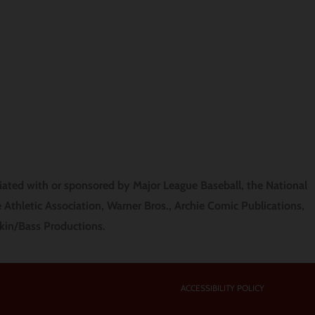
COMPRA AHORA
Bandanas de fútbol para perros
Pañuelos de béisbol para perros
Bandanas de hockey para perros
Bandanas para perros universitarios
Collares para perros de Harry Potter
liated with or sponsored by Major League Baseball, the National
 Athletic Association, Warner Bros., Archie Comic Publications,
nkin/Bass Productions.
ACCESSIBILITY POLICY