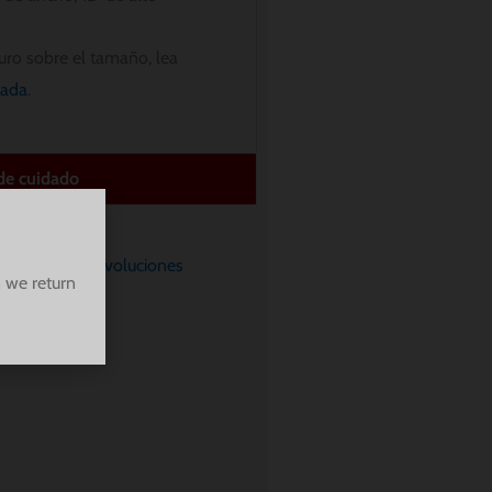
uro sobre el tamaño, lea
lada
.
 de cuidado
o
Política de devoluciones
 we return