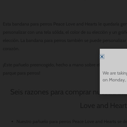
Esta bandana para perros Peace Love and Hearts le quedaría genia
personalizar con una tela sólida, el color de su elección y un grá
elección. La bandana para perros también se puede personalizar 
corazón.
¡Este pañuelo preencogido, hecho a mano sobre el collar del perr
parque para perros!
We are takin
on Monday, 
Seis razones para comprar nuestra ba
Love and Heart
Nuestro pañuelo para perros Peace Love and Hearts se desl