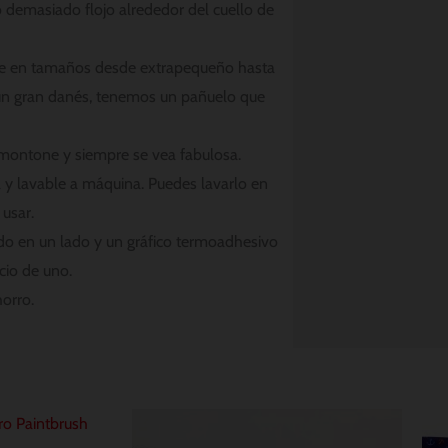
 demasiado flojo alrededor del cuello de
ne en tamaños desde extrapequeño hasta
 un gran danés, tenemos un pañuelo que
montone y siempre se vea fabulosa.
y lavable a máquina. Puedes lavarlo en
 usar.
do en un lado y un gráfico termoadhesivo
cio de uno.
orro.
Rango
de