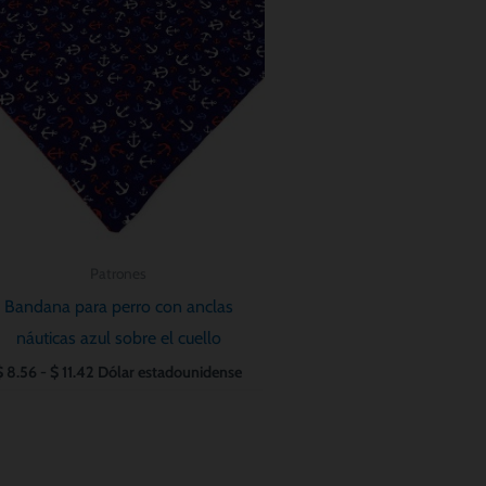
precios:
desde
$ 8.56
hasta
$ 11.42
Patrones
Bandana para perro con anclas
náuticas azul sobre el cuello
$
8.56
-
$
11.42
Dólar estadounidense