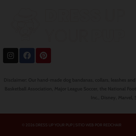
I
F
P
n
a
i
s
c
n
t
e
t
Disclaimer: Our hand-made dog bandanas, collars, leashes and p
a
b
e
g
o
r
Basketball Association, Major League Soccer, the National Foot
r
o
e
Inc., Disney, Marvel,
a
k
s
m
t
© 2026 DRESS UP YOUR PUP |
SITIO WEB POR REDCHAIR