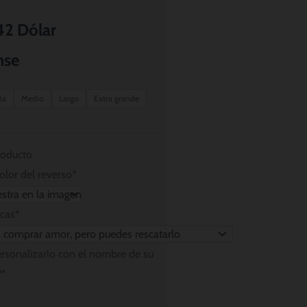
Rango
42
Dólar
de
nse
precios:
ña
Medio
Largo
Extra grande
desde
$ 8.56
roducto
olor del reverso
*
hasta
$ 11.42
icas
*
ersonalizarlo con el nombre de su
?
*