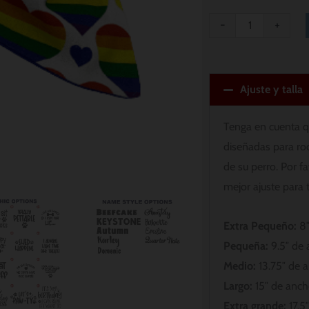
-
+
Ajuste y talla
Tenga en cuenta q
diseñadas para ro
de su perro. Por f
mejor ajuste para 
Extra Pequeño:
8″
Pequeña:
9.5″ de 
Medio:
13.75″ de a
Largo:
15″ de ancho
Extra grande:
17.5″