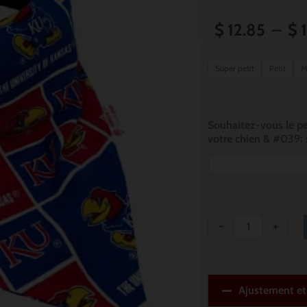
$
12.85
–
$
1
quantité
Super petit
Petit
M
de
University
of
Souhaitez-vous le pe
votre chien & #039; 
Kansas
Jayhawks
Dog
Bandana
-
+
Ajustement e