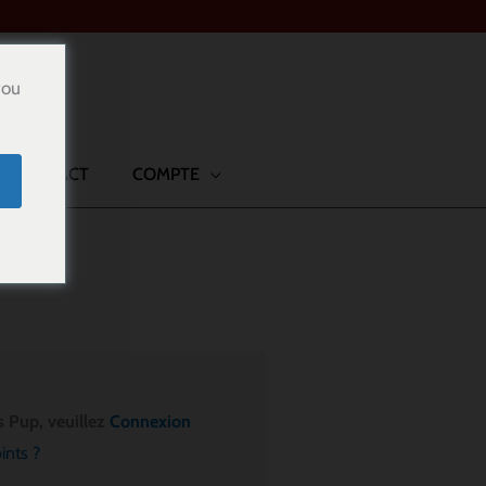
you
CONTACT
COMPTE
nsas
s Pup, veuillez
Connexion
ints ?