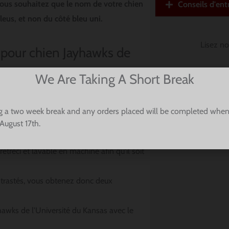
vous souhaitez que le nom de votre chien
Conseils d'ent
bleus, et non du côté bleu uni.
Lisez n
 pour chien Jayhawks de
nsas
We Are Taking A Short Break
sur le collier, sans attacher autour du cou
g a two week break and any orders placed will be completed when
August 17th.
 avoir toujours l'air fabuleux
étréci et lavable en machine afin qu'il soit
ntrastés, vous obtenez donc deux
awks de l'Université du Kansas avec le