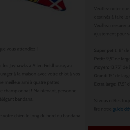
Veuillez noter qu
destinés à faire le
Veuillez mesurer p
ajustement pour vo
ue vous attendiez !
Super petit:
8″ de 
Petit:
9,5″ de large
r les Jayhawks à Allen Fieldhouse, au
Moyen:
13,75″ de 
rager à la maison avec votre chiot à vos
Grand:
15″ de large
e meilleur ami à quatre pattes
Extra large:
17,5″ d
tre championnat ! Maintenant, personne
 élégant bandana.
Si vous n'êtes toujo
lire notre
guide dét
e votre chien le long du bord du bandana.