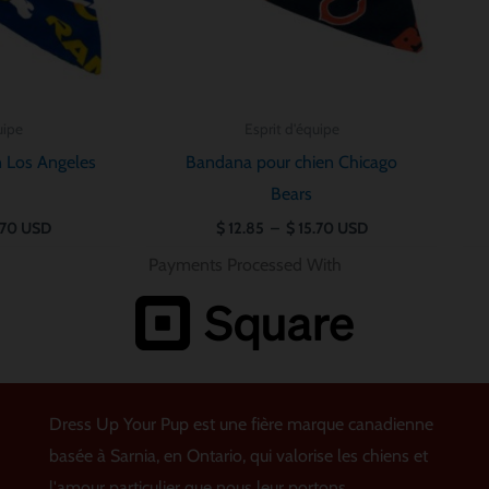
uipe
Esprit d'équipe
 Los Angeles
Bandana pour chien Chicago
Bears
.70
USD
$
12.85
–
$
15.70
USD
Payments Processed With
Dress Up Your Pup est une fière marque canadienne
basée à Sarnia, en Ontario, qui valorise les chiens et
l'amour particulier que nous leur portons.