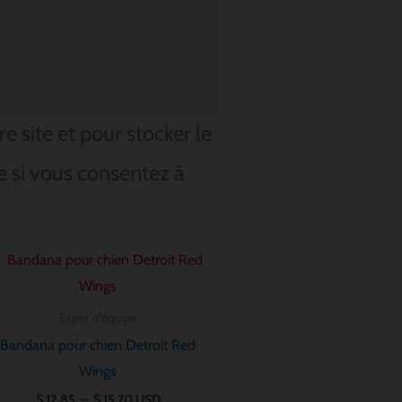
 site et pour stocker le
e si vous consentez à
Plage
de
prix :
$ 12.85
Esprit d'équipe
à
$ 15.70
Bandana pour chien Detroit Red
Wings
$
12.85
–
$
15.70
USD