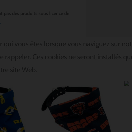
t pas des produits sous licence de
A
 qui vous êtes lorsque vous naviguez sur notre
e rappeler. Ces cookies ne seront installés qu
tre site Web.
Plage
Plage
de
de
prix :
prix :
$ 12.85
$ 12.85
à
à
$ 15.70
$ 15.70