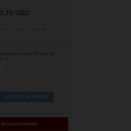
Plage
5.70
USD
de
oyen
Grand
Extra large
prix :
$ 12.85
rsonnaliser avec le nom de
s?
*
à
$ 15.70
AJOUTER AU PANIER
t dimensionnement