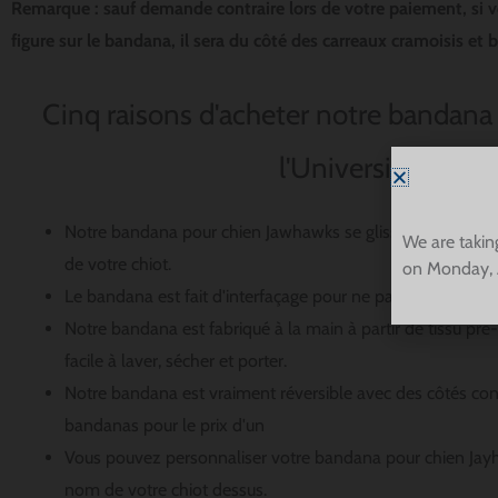
Remarque : sauf demande contraire lors de votre paiement, si 
figure sur le bandana, il sera du côté des carreaux cramoisis et 
Cinq raisons d'acheter notre bandana
l'Université du Ka
Notre bandana pour chien Jawhawks se glissera facilement 
We are takin
de votre chiot.
on Monday, 
Le bandana est fait d'interfaçage pour ne pas se grouper et
Notre bandana est fabriqué à la main à partir de tissu pré-r
facile à laver, sécher et porter.
Notre bandana est vraiment réversible avec des côtés co
bandanas pour le prix d'un
Vous pouvez personnaliser votre bandana pour chien Jayh
nom de votre chiot dessus.