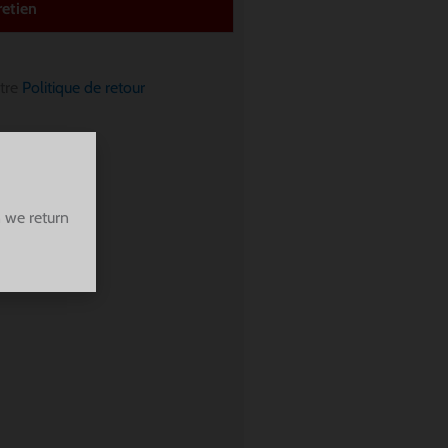
retien
otre
Politique de retour
 we return