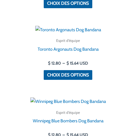
produit
CHOIX DES OPTIONS
options
peuvent
être
Plage
Ce
choisies
de
produit
prix :
sur
Esprit d'équipe
$ 12.80
a
la
à
Toronto Argonauts Dog Bandana
$ 15.64
plusieurs
page
variantes.
$
12.80
–
$
15.64
USD
de
Les
produit
CHOIX DES OPTIONS
options
peuvent
être
Plage
Ce
choisies
de
produit
prix :
sur
Esprit d'équipe
$ 12.80
a
la
à
Winnipeg Blue Bombers Dog Bandana
$ 15.64
plusieurs
page
variantes.
$
12.80
–
$
15.64
USD
de