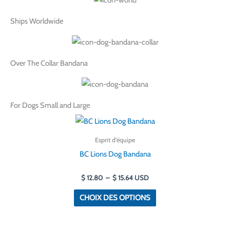
Ships Worldwide
Over The Collar Bandana
For Dogs Small and Large
Plage
Ce
de
produit
prix :
Esprit d'équipe
$ 12.80
a
à
BC Lions Dog Bandana
$ 15.64
plusieurs
variantes.
$
12.80
–
$
15.64
USD
Les
CHOIX DES OPTIONS
options
peuvent