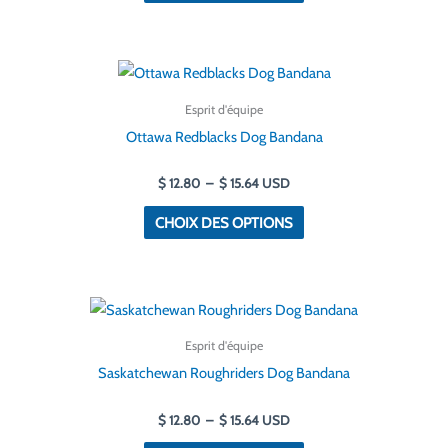
peuvent
être
Plage
Ce
choisies
de
produit
prix :
sur
Esprit d'équipe
$ 12.80
a
la
à
Ottawa Redblacks Dog Bandana
$ 15.64
plusieurs
page
variantes.
$
12.80
–
$
15.64
USD
de
Les
produit
CHOIX DES OPTIONS
options
peuvent
être
Plage
Ce
choisies
de
produit
prix :
sur
Esprit d'équipe
$ 12.80
a
la
à
Saskatchewan Roughriders Dog Bandana
$ 15.64
plusieurs
page
variantes.
$
12.80
–
$
15.64
USD
de
Les