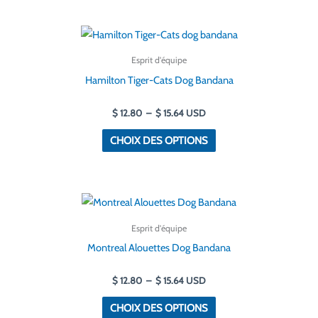
être
Plage
Ce
choisies
de
produit
prix :
sur
Esprit d'équipe
$ 12.80
a
la
à
Hamilton Tiger-Cats Dog Bandana
$ 15.64
plusieurs
page
variantes.
$
12.80
–
$
15.64
USD
de
Les
produit
CHOIX DES OPTIONS
options
peuvent
être
Plage
Ce
choisies
de
produit
prix :
sur
Esprit d'équipe
$ 12.80
a
la
à
Montreal Alouettes Dog Bandana
$ 15.64
plusieurs
page
variantes.
$
12.80
–
$
15.64
USD
de
Les
produit
CHOIX DES OPTIONS
options