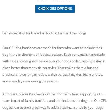
Les
produit
CHOIX DES OPTIONS
options
peuvent
être
choisies
Game day style for Canadian football fans and their dogs
sur
la
Our CFL dog bandanas are made for fans who want to include their
page
dog in the excitement of football season. Each bandana is handmade
de
with care and designed to slide over your dog’s collar, helping it stay in
produit
place better than many tie-on styles. That makes them a fun and
practical choice for game day, watch parties, tailgates, team photos,
and everyday wear during the season.
At Dress Up Your Pup, we know that for many fans, supporting a CFL
team is part of family tradition, and that includes the dog too. Our CFL
dog bandanas are a great way to add a little team pride to your dog’s