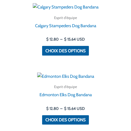
être
Plage
Ce
choisies
de
produit
prix :
sur
Esprit d'équipe
$ 12.80
a
la
à
Calgary Stampeders Dog Bandana
$ 15.64
plusieurs
page
variantes.
$
12.80
–
$
15.64
USD
de
Les
produit
CHOIX DES OPTIONS
options
peuvent
être
Plage
Ce
choisies
de
produit
prix :
sur
Esprit d'équipe
$ 12.80
a
la
à
Edmonton Elks Dog Bandana
$ 15.64
plusieurs
page
variantes.
$
12.80
–
$
15.64
USD
de
Les
produit
CHOIX DES OPTIONS
options
peuvent