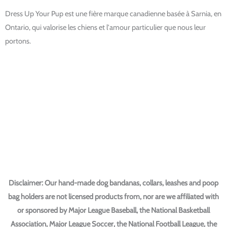
s
c
n
t
e
t
Dress Up Your Pup est une fière marque canadienne basée à Sarnia, en
a
b
e
Ontario, qui valorise les chiens et l'amour particulier que nous leur
g
o
r
portons.
r
o
e
a
k
s
m
t
ACHETEZ MAINTENANT
Bandanas pour chien Football
Bandanas Baseball pour chien
Bandanas pour chiens de hockey
Bandanas pour chiens de l'université
Collier pour chien Harry Potter
Disclaimer: Our hand-made dog bandanas, collars, leashes and poop
bag holders are not licensed products from, nor are we affiliated with
or sponsored by Major League Baseball, the National Basketball
Association, Major League Soccer, the National Football League, the