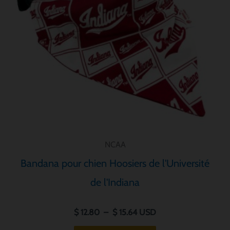
Les
options
peuvent
être
choisies
sur
la
page
de
produit
NCAA
Bandana pour chien Hoosiers de l'Université
de l'Indiana
$
12.80
–
$
15.64
USD