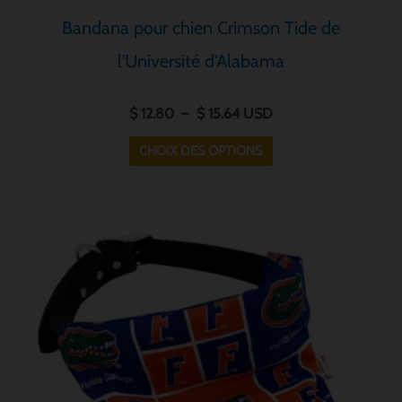
Bandana pour chien Crimson Tide de
l'Université d'Alabama
$
12.80
–
$
15.64
USD
CHOIX DES OPTIONS
Plage
Ce
de
produit
prix :
a
$ 12.80
à
plusieurs
$ 15.64
variantes.
Les
options
peuvent