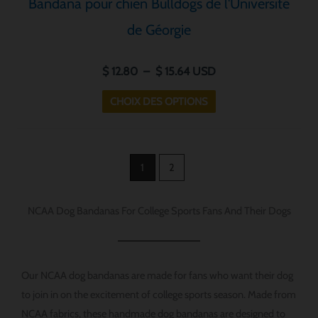
Bandana pour chien Bulldogs de l'Université
de Géorgie
$
12.80
–
$
15.64
USD
CHOIX DES OPTIONS
1
2
NCAA Dog Bandanas For College Sports Fans And Their Dogs
Our NCAA dog bandanas are made for fans who want their dog
to join in on the excitement of college sports season. Made from
NCAA fabrics, these handmade dog bandanas are designed to