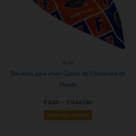
être
choisies
sur
la
page
de
produit
NCAA
Bandana pour chien Gators de l'Université de
Floride
$
12.80
–
$
15.64
USD
CHOIX DES OPTIONS