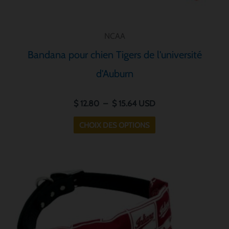
de
produit
NCAA
Bandana pour chien Tigers de l'université
d'Auburn
$
12.80
–
$
15.64
USD
CHOIX DES OPTIONS
Plage
Ce
de
produit
prix :
a
$ 12.80
à
plusieurs
$ 15.64
variantes.