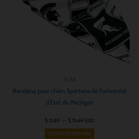
options
peuvent
être
choisies
sur
la
page
de
produit
NCAA
Bandana pour chien Spartans de l'université
d'État du Michigan
$
12.80
–
$
15.64
USD
CHOIX DES OPTIONS