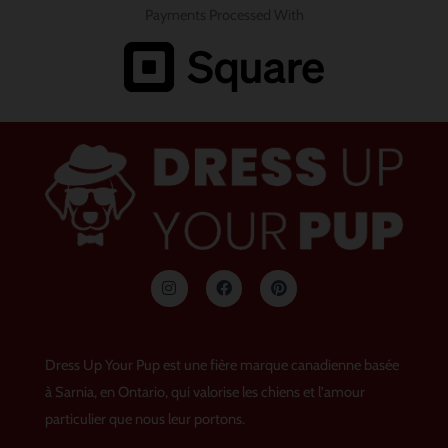
Payments Processed With
I
F
P
n
a
i
s
c
n
t
e
t
a
b
e
g
o
r
Dress Up Your Pup est une fière marque canadienne basée
r
o
e
a
k
s
à Sarnia, en Ontario, qui valorise les chiens et l'amour
m
t
particulier que nous leur portons.