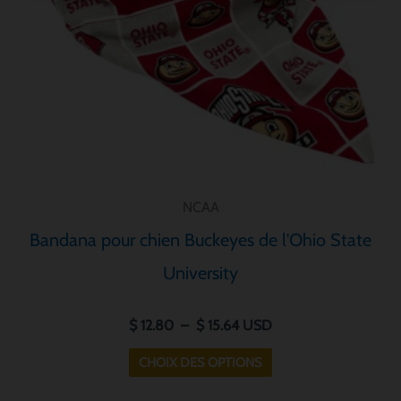
peuvent
être
choisies
sur
la
page
de
produit
NCAA
Bandana pour chien Buckeyes de l'Ohio State
University
$
12.80
–
$
15.64
USD
CHOIX DES OPTIONS