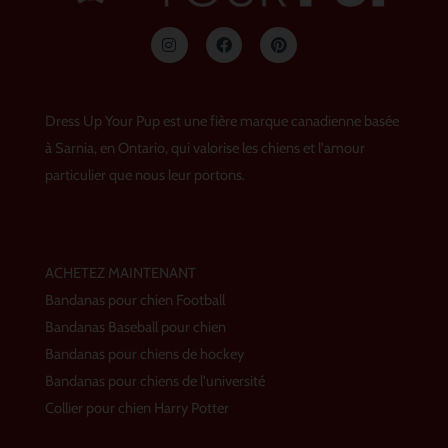
I
F
P
n
a
i
s
c
n
t
e
t
a
b
e
g
o
r
Dress Up Your Pup est une fière marque canadienne basée
r
o
e
a
k
s
à Sarnia, en Ontario, qui valorise les chiens et l'amour
m
t
particulier que nous leur portons.
ACHETEZ MAINTENANT
Bandanas pour chien Football
Bandanas Baseball pour chien
Bandanas pour chiens de hockey
Bandanas pour chiens de l'université
Collier pour chien Harry Potter