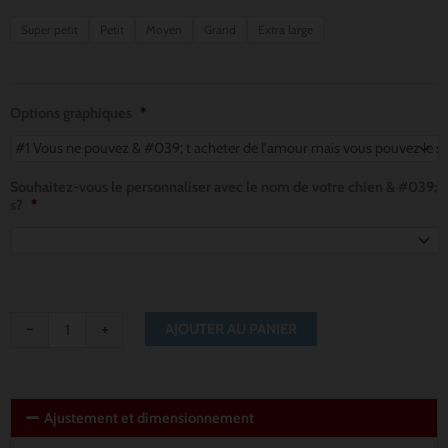
de
quantité
Super petit
Petit
Moyen
Grand
Extra large
de
prix :
Pawsport
$ 8.56
to
Options graphiques
*
Adventure
à
Dog
$ 11.42
Bandana
Souhaitez-vous le personnaliser avec le nom de votre chien & #039;
s?
*
-
+
AJOUTER AU PANIER
Ajustement et dimensionnement