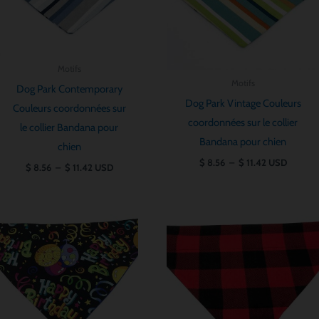
Motifs
Motifs
Dog Park Contemporary
Dog Park Vintage Couleurs
Couleurs coordonnées sur
coordonnées sur le collier
le collier Bandana pour
Bandana pour chien
chien
$
8.56
–
$
11.42
USD
$
8.56
–
$
11.42
USD
Plage
Plage
de
de
prix :
prix :
$ 8.56
$ 8.56
à
à
$ 11.42
$ 11.42