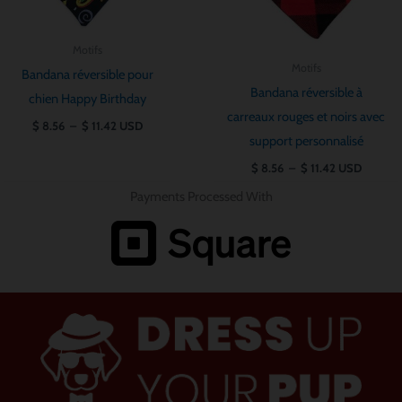
Motifs
Motifs
Bandana réversible pour
Bandana réversible à
chien Happy Birthday
carreaux rouges et noirs avec
$
8.56
–
$
11.42
USD
support personnalisé
$
8.56
–
$
11.42
USD
Payments Processed With