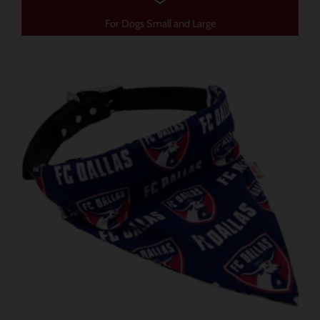
For Dogs Small and Large
가
이
격
제
범
품
위:
$ 12.85~$ 15.70
에
는
여
러
가
지
변
형
이
있
습