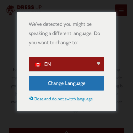
콘
텐
츠
We've detected you might be
로
speaking a different language. Do
MLS Dog Bandanas
건
you want to change to:
너
뛰
기
Show off your club pride with our handmade MLS dog
EN
bandanas. Designed for comfort, easy wear, and match day
style, these
over-the-collar bandanas
are a fun way to include
Change Language
your pup in the excitement of the season. Whether your dog is
joining you for match day, watch parties, stadium trips, or
Close and do not switch language
everyday walks, these bandanas add a sporty touch for soccer
fans and their four-legged sidekick.