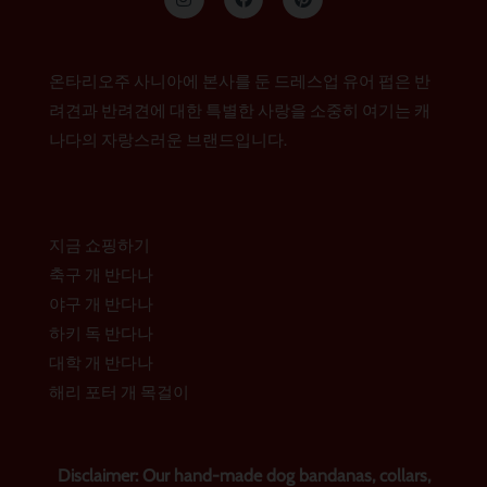
스
a
i
타
c
n
그
e
t
램
b
e
o
r
온타리오주 사니아에 본사를 둔 드레스업 유어 펍은 반
o
e
k
s
려견과 반려견에 대한 특별한 사랑을 소중히 여기는 캐
t
나다의 자랑스러운 브랜드입니다.
지금 쇼핑하기
축구 개 반다나
야구 개 반다나
하키 독 반다나
대학 개 반다나
해리 포터 개 목걸이
Disclaimer: Our hand-made dog bandanas, collars,