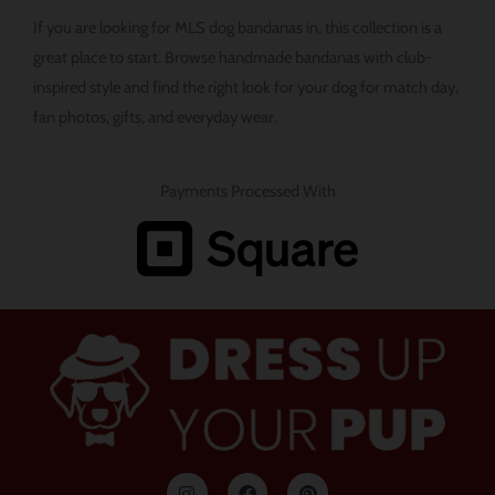
If you are looking for MLS dog bandanas in, this collection is a
great place to start. Browse handmade bandanas with club-
inspired style and find the right look for your dog for match day,
fan photos, gifts, and everyday wear.
Payments Processed With
인
F
P