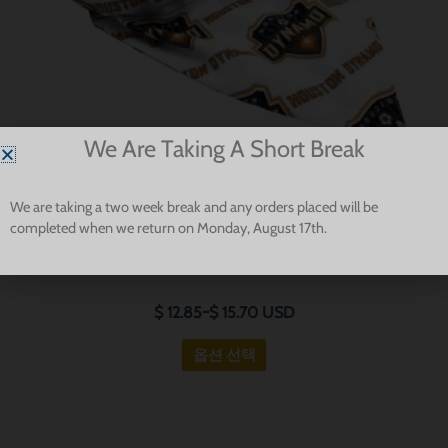
있
가
습
지
니
변
다.
형
이
있
We Are Taking A Short Break
습
니
We are taking a two week break and any orders placed will be
팀 정신
다.
completed when we return on Monday, August 17th.
옵
Houston Dynamo Dog Bandana
션
은
$
12.85
~
$
15.70
USD
제
옵션 선택
품
페
이
지