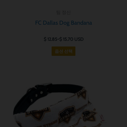
니
팀 정신
다.
옵
FC Dallas Dog Bandana
션
은
$
12.85
~
$
15.70
USD
제
옵션 선택
품
페
이
가
지
이
격
에
제
범
서
품
위:
$ 12.85~$ 15.70
선
에
택
는
할
여
수
러