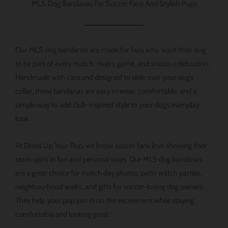
MLS Dog Bandanas For Soccer Fans And Stylish Pups
에
서
선
Our MLS dog bandanas are made for fans who want their dog
택
to be part of every match, rivalry game, and season celebration.
할
Handmade with care and designed to slide over your dog’s
수
collar, these bandanas are easy to wear, comfortable, and a
있
simple way to add club-inspired style to your dog’s everyday
습
look.
니
다.
At Dress Up Your Pup, we know soccer fans love showing their
team spirit in fun and personal ways. Our MLS dog bandanas
are a great choice for match day photos, patio watch parties,
neighbourhood walks, and gifts for soccer-loving dog owners.
They help your pup join in on the excitement while staying
comfortable and looking great.