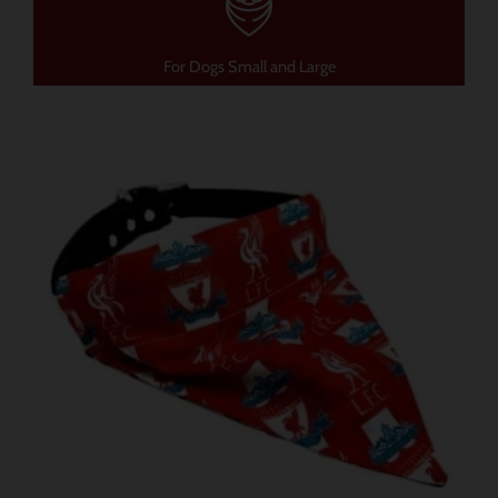
For Dogs Small and Large
가
이
격
제
범
품
위:
$ 12.85~$ 15.70
에
는
여
러
가
지
변
형
이
있