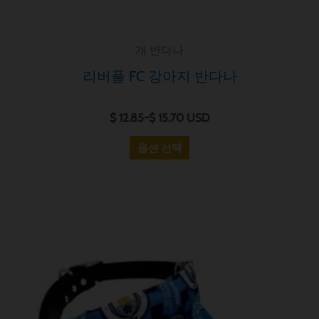
습
니
개 반다나
다.
옵
리버풀 FC 강아지 반다나
션
은
$
12.85
~
$
15.70
USD
제
옵션 선택
품
페
이
가
지
이
격
에
제
범
서
품
위:
$ 12.85~$ 15.70
선
에
택
는
할
여