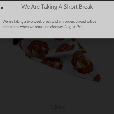
가
지
이
We Are Taking A Short Break
격
에
제
범
서
품
위:
We are taking a two week break and any orders placed will be
$ 12.85~$ 15.70
선
에
completed when we return on Monday, August 17th.
택
는
할
여
수
러
있
가
습
지
니
변
다.
형
이
있
습
니
개 반다나
다.