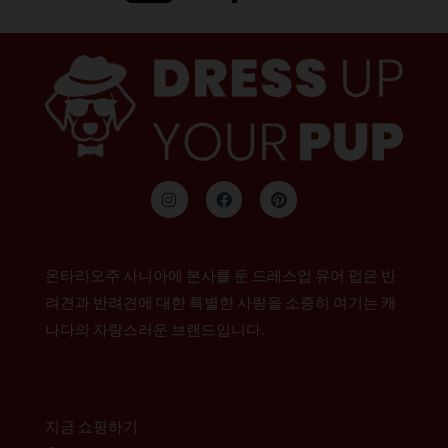
인
F
P
스
a
i
타
c
n
그
e
t
램
b
e
o
r
온타리오주 사니아에 본사를 둔 드레스업 유어 펍은 반
o
e
k
s
려견과 반려견에 대한 특별한 사랑을 소중히 여기는 캐
t
나다의 자랑스러운 브랜드입니다.
지금 쇼핑하기