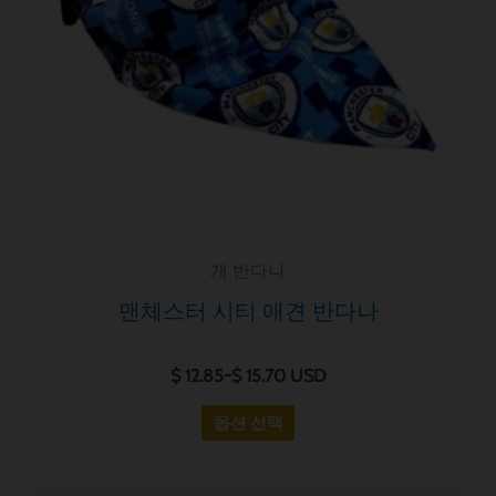
수
러
있
가
습
지
니
변
다.
형
이
있
습
니
개 반다나
다.
옵
맨체스터 시티 애견 반다나
션
은
$
12.85
~
$
15.70
USD
제
옵션 선택
품
페
이