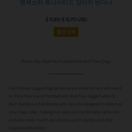
옵
맨체스터 유나이티드 강아지 반다나
션
은
$
12.85
~
$
15.70
USD
제
옵션 선택
품
페
이
지
Match Day Style For Football Fans And Their Dogs
에
서
선
Our Premier League dog bandanas are made for fans who want
택
to share their love of football with their four-legged sidekick.
할
Each bandana is handmade with care and designed to slide over
수
your dog’s collar, making it an easy and comfortable option for
있
everyday wear, match day photos, watch parties, and club-
습
inspired celebrations.
니