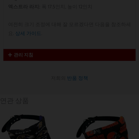
엑스트라 라지:
폭 17.5인치, 높이 12인치
여전히 크기 조정에 대해 잘 모르겠다면 다음을 참조하세
요.
상세 가이드
.
관리 지침
저희의
반품 정책
연관 상품
가
가
격
격
범
범
위:
위:
$ 12.80~$ 15.64
$ 12.80~$ 15