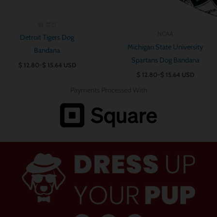
팀 정신
NCAA
Detroit Tigers Dog
Michigan State University
Bandana
Spartans Dog Bandana
$
12.80
~
$
15.64
USD
$
12.80
~
$
15.64
USD
Payments Processed With