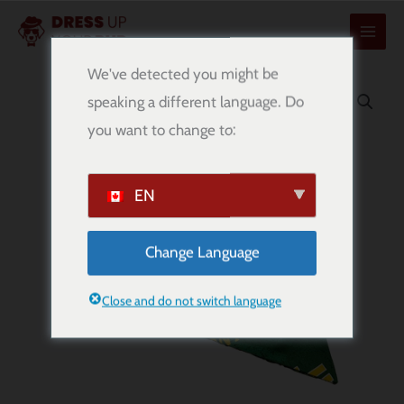
콘
텐
츠
We've detected you might be
로
speaking a different language. Do
건
you want to change to:
너
뛰
기
EN
Change Language
Close and do not switch language