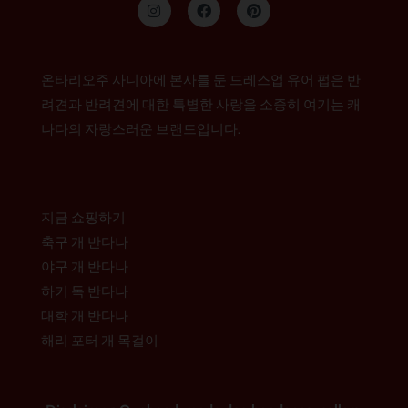
인
F
P
스
a
i
타
c
n
그
e
t
램
b
e
o
r
온타리오주 사니아에 본사를 둔 드레스업 유어 펍은 반
o
e
k
s
려견과 반려견에 대한 특별한 사랑을 소중히 여기는 캐
t
나다의 자랑스러운 브랜드입니다.
지금 쇼핑하기
축구 개 반다나
야구 개 반다나
하키 독 반다나
대학 개 반다나
해리 포터 개 목걸이