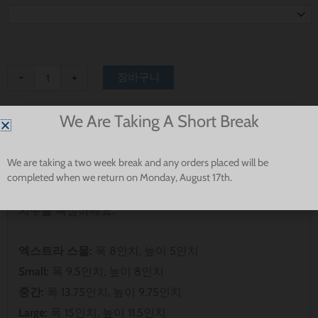
수
$ 12.80~$ 15.64
량
-
+
장바구니
We Are Taking A Short Break
핏 & 사이징
We are taking a two week break and any orders placed will be
반다나는 반려견의 목을 완전히 감싸는 용도로 제작되지
completed when we return on Monday, August 17th.
않았습니다. 반려견에게 가장 잘 맞는지 확인하기 위해
치수를 측정하세요.
엑스트라 스몰:
폭 8인치, 높이 5인치
Small:
폭 9.5인치, 높이 8인치
중간:
폭 13.75인치, 높이 9.75인치
Large:
폭 15인치, 높이 11.5인치