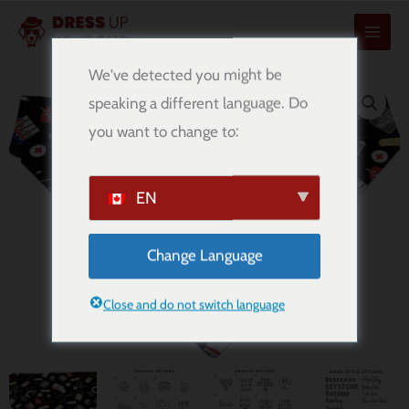
콘
텐
츠
We've detected you might be
로
speaking a different language. Do
건
you want to change to:
너
뛰
기
EN
Change Language
Close and do not switch language