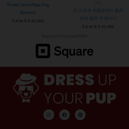
패턴
Purple Camouflage Dog
도그 파크 컨템포러리 컬러
Bandana
오버 칼라 개 반다나
$
8.56
~
$
11.42
USD
$
8.56
~
$
11.42
USD
Payments Processed With
인
F
P
스
a
i
타
c
n
그
e
t