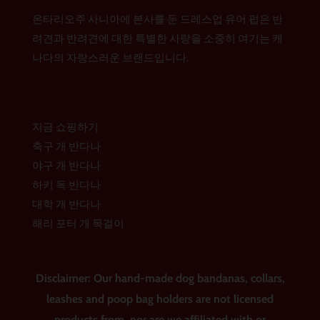
램
b
e
o
r
온타리오주 사니아에 본사를 둔 드레스업 유어 펍은 반
o
e
k
s
려견과 반려견에 대한 특별한 사랑을 소중히 여기는 캐
t
나다의 자랑스러운 브랜드입니다.
지금 쇼핑하기
축구 개 반다나
야구 개 반다나
하키 독 반다나
대학 개 반다나
해리 포터 개 목걸이
Disclaimer: Our hand-made dog bandanas, collars,
leashes and poop bag holders are not licensed
products from, nor are we affiliated with or