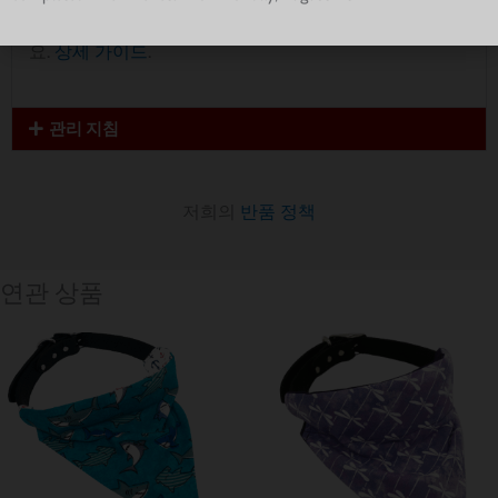
여전히 크기 조정에 대해 잘 모르겠다면 다음을 참조하세
요.
상세 가이드
.
관리 지침
저희의
반품 정책
연관 상품
가
가
격
격
범
범
위:
위:
$ 8.56~$ 11.42
$ 8.56~$ 11.42