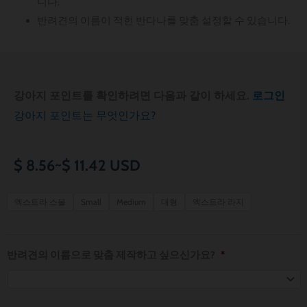
니다.
반려견의 이름이 적힌 반다나를 맞춤 설정할 수 있습니다.
강아지 포인트를 확인하려면 다음과 같이 하세요.
로그인
강아지 포인트는 무엇인가요?
가
$
8.56
~
$
11.42
USD
격
Medical
엑스트라 스몰
Small
Medium
대형
엑스트라 라지
Profession
범
Reversible
위:
Living
반려견의 이름으로 맞춤 제작하고 싶으신가요?
*
the
$ 8.56~$ 11.42
Scrub