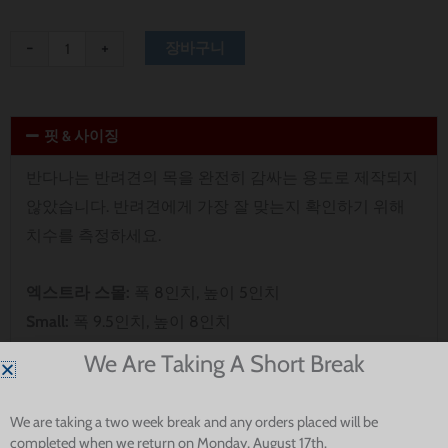
Life
Dog
-
+
장바구니
Bandana
수
량
핏 & 사이징
반다나는 반려견의 목을 완전히 감싸는 용도로 제작되지
않았습니다. 반려견에게 가장 잘 맞는지 확인하기 위해
치수를 측정하세요.
엑스트라 스몰:
폭 8인치, 높이 5인치
Small:
폭 9.5인치, 높이 8인치
중간:
폭 13.75인치, 높이 9.75인치
We Are Taking A Short Break
Large:
폭 15인치, 높이 11.5인치
엑스트라 라지:
폭 17.5인치, 높이 12인치
We are taking a two week break and any orders placed will be
completed when we return on Monday, August 17th.