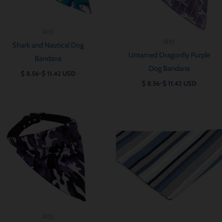
패턴
패턴
Shark and Nautical Dog
Untamed Dragonfly Purple
Bandana
Dog Bandana
$
8.56
~
$
11.42
USD
$
8.56
~
$
11.42
USD
가
가
격
격
범
범
위:
위:
$ 8.56~$ 11.42
$ 8.56~$ 11.42
패턴