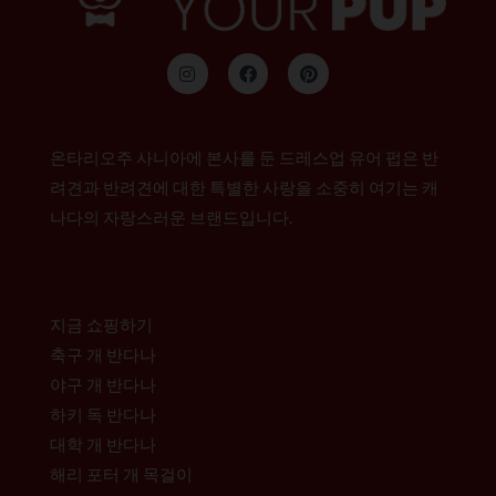
인
F
P
스
a
i
타
c
n
그
e
t
램
b
e
o
r
온타리오주 사니아에 본사를 둔 드레스업 유어 펍은 반
o
e
k
s
려견과 반려견에 대한 특별한 사랑을 소중히 여기는 캐
t
나다의 자랑스러운 브랜드입니다.
지금 쇼핑하기
축구 개 반다나
야구 개 반다나
하키 독 반다나
대학 개 반다나
해리 포터 개 목걸이