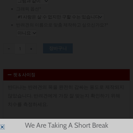
량
그래픽 옵션
*
반려견의 이름으로 맞춤 제작하고 싶으신가요?
*
-
+
장바구니
핏 & 사이징
반다나는 반려견의 목을 완전히 감싸는 용도로 제작되지
않았습니다. 반려견에게 가장 잘 맞는지 확인하기 위해
치수를 측정하세요.
엑스트라 스몰:
폭 8인치, 높이 5인치
We Are Taking A Short Break
Small:
폭 9.5인치, 높이 8인치