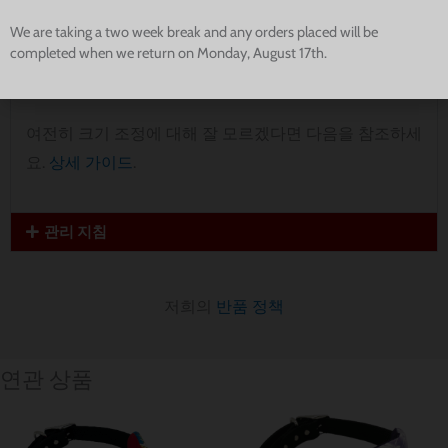
중간:
폭 13.75인치, 높이 9.75인치
We are taking a two week break and any orders placed will be
Large:
폭 15인치, 높이 11.5인치
completed when we return on Monday, August 17th.
엑스트라 라지:
폭 17.5인치, 높이 12인치
여전히 크기 조정에 대해 잘 모르겠다면 다음을 참조하세
요.
상세 가이드
.
관리 지침
저희의
반품 정책
연관 상품
가
가
격
격