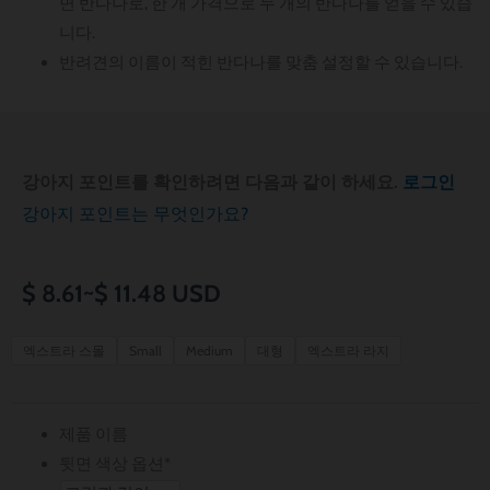
면 반다나로, 한 개 가격으로 두 개의 반다나를 얻을 수 있습
니다.
반려견의 이름이 적힌 반다나를 맞춤 설정할 수 있습니다.
강아지 포인트를 확인하려면 다음과 같이 하세요.
로그인
강아지 포인트는 무엇인가요?
가
$
8.61
~
$
11.48
USD
격
Pawsome
엑스트라 스몰
Small
Medium
대형
엑스트라 라지
Pawprints
범
Dog
위:
Bandana
제품 이름
수
$ 8.61~$ 11.48
뒷면 색상 옵션
*