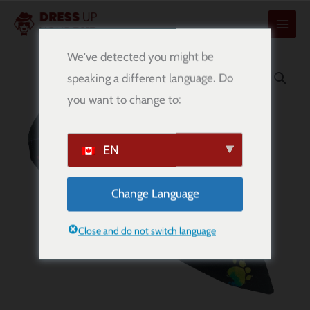
콘
텐
츠
We've detected you might be
로
speaking a different language. Do
건
you want to change to:
너
뛰
기
EN
Change Language
Close and do not switch language