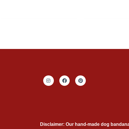
인
F
P
스
a
i
타
c
n
그
e
t
램
b
e
o
r
o
e
k
s
t
Disclaimer: Our hand-made dog bandanas, 