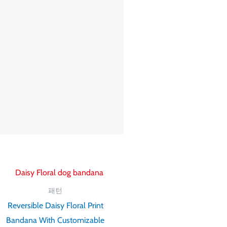
가
격
범
패턴
위:
Reversible Daisy Floral Print
$ 8.53~$ 11.38
Bandana With Customizable