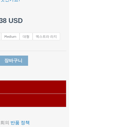
가
38
USD
격
Medium
대형
엑스트라 라지
범
위:
장바구니
$ 8.53~$ 11.38
저희의
반품 정책