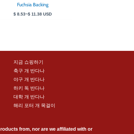
Fuchsia Backing
$
8.53
~
$
11.38
USD
지금 쇼핑하기
축구 개 반다나
야구 개 반다나
하키 독 반다나
대학 개 반다나
해리 포터 개 목걸이
ducts from, nor are we affiliated with or