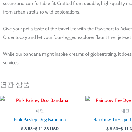
secure and comfortable fit. Crafted from durable, high-quality mat
from urban strolls to wild explorations.
Give your pet a taste of the travel life with the Pawsport to Ad
Order today and let your four-legged explorer flaunt their jet-set 
While our bandana might inspire dreams of globetrotting, it doesn
services.
연관 상품
가
격
범
패턴
패턴
위:
Pink Paisley Dog Bandana
Rainbow Tie-Dye 
$ 8.53~$ 11.38
$
8.53
~
$
11.38
USD
$
8.53
~
$
11.