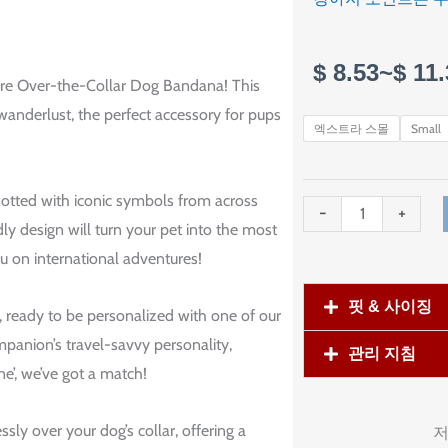
$
8.53
~
$
11.
ure Over-the-Collar Dog Bandana! This
’s wanderlust, the perfect accessory for pups
Pawsport
엑스트라 스몰
Small
to
Adventure
dotted with iconic symbols from across
Dog
-
+
ly design will turn your pet into the most
Bandana
ou on international adventures!
수
량
핏 & 사이징
, ready to be personalized with one of our
mpanion’s travel-savvy personality,
관리 지침
ne’, we’ve got a match!
sly over your dog’s collar, offering a