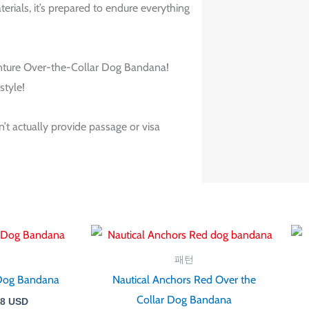
erials, it’s prepared to endure everything
venture Over-the-Collar Dog Bandana!
style!
’t actually provide passage or visa
가
가
격
격
범
범
패턴
위:
위:
Dog Bandana
Nautical Anchors Red Over the
$ 8.53~$ 11.38
$ 8.53~$ 11.38
Collar Dog Bandana
38
USD