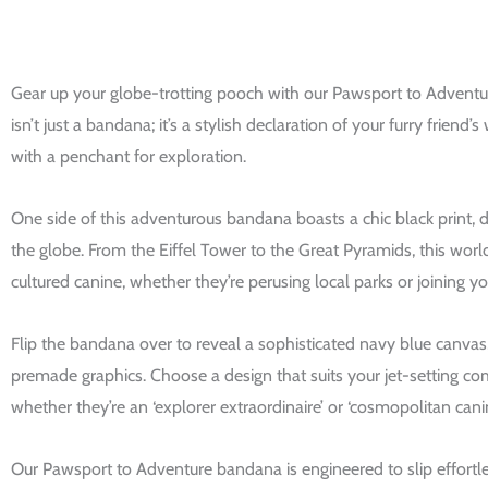
Gear up your globe-trotting pooch with our Pawsport to Advent
isn’t just a bandana; it’s a stylish declaration of your furry friend
with a penchant for exploration.
One side of this adventurous bandana boasts a chic black print, 
the globe. From the Eiffel Tower to the Great Pyramids, this world
cultured canine, whether they’re perusing local parks or joining y
Flip the bandana over to reveal a sophisticated navy blue canvas
premade graphics. Choose a design that suits your jet-setting co
whether they’re an ‘explorer extraordinaire’ or ‘cosmopolitan cani
Our Pawsport to Adventure bandana is engineered to slip effortles