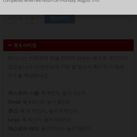
completed when we return on Monday, August 17th.
-
+
장바구니
핏 & 사이징
반다나는 반려견의 목을 완전히 감싸는 용도로 제작되지
않았습니다. 반려견에게 가장 잘 맞는지 확인하기 위해
치수를 측정하세요.
엑스트라 스몰:
폭 8인치, 높이 5인치
Small:
폭 9.5인치, 높이 8인치
중간:
폭 13.75인치, 높이 9.75인치
Large:
폭 15인치, 높이 11.5인치
엑스트라 라지:
폭 17.5인치, 높이 12인치