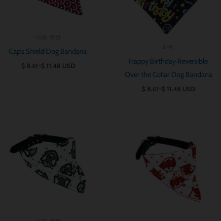
대중 문화
패턴
Cap’s Shield Dog Bandana
Happy Birthday Reversible
$
8.61
~
$
11.48
USD
Over the Collar Dog Bandana
$
8.61
~
$
11.48
USD
가
가
격
격
범
범
위:
위:
$ 8.61~$ 11.48
$ 8.61~$ 11.48