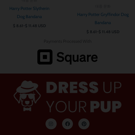
대중 문화
대중 문화
Harry Potter Slytherin
Harry Potter Gryffindor Dog
Dog Bandana
Bandana
$
8.61
~
$
11.48
USD
$
8.61
~
$
11.48
USD
Payments Processed With
인
F
P
스
a
i
타
c
n
그
e
t