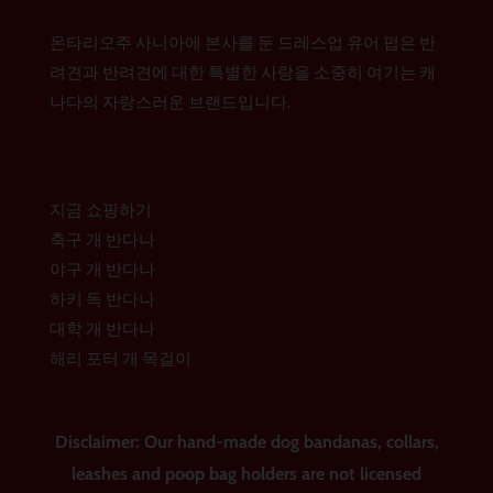
램
b
e
o
r
온타리오주 사니아에 본사를 둔 드레스업 유어 펍은 반
o
e
k
s
려견과 반려견에 대한 특별한 사랑을 소중히 여기는 캐
t
나다의 자랑스러운 브랜드입니다.
지금 쇼핑하기
축구 개 반다나
야구 개 반다나
하키 독 반다나
대학 개 반다나
해리 포터 개 목걸이
Disclaimer: Our hand-made dog bandanas, collars,
leashes and poop bag holders are not licensed