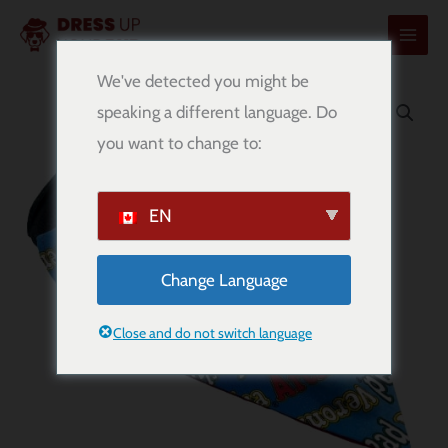
콘
텐
츠
We've detected you might be
로
speaking a different language. Do
건
you want to change to:
너
뛰
기
EN
Change Language
Close and do not switch language