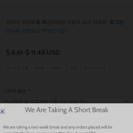
강아지 포인트를 확인하려면 다음과 같이 하세요.
로그인
강아지 포인트는 무엇인가요?
가
$
8.61
~
$
11.48
USD
격
Riverdale
엑스트라 스몰
Small
Medium
대형
엑스트라 라지
Pals
범
Dog
위:
Bandana
그래픽 옵션
*
수
$ 8.61~$ 11.48
량
We Are Taking A Short Break
반려견의 이름으로 맞춤 제작하고 싶으신가요?
*
We are taking a two week break and any orders placed will be