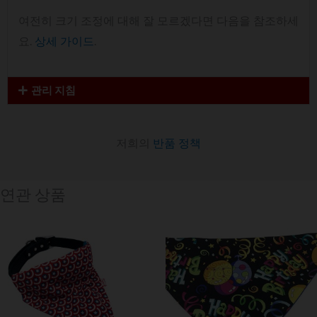
여전히 크기 조정에 대해 잘 모르겠다면 다음을 참조하세
요.
상세 가이드
.
관리 지침
저희의
반품 정책
연관 상품
가
가
격
격
범
범
위:
위:
$ 8.61~$ 11.48
$ 8.61~$ 11.48