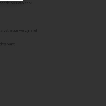
or de prijs van één!
rvel, maar we zijn niet
chterkant