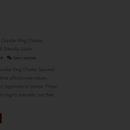
 Cavalier King Charles
 & Friendly Guide
026
Geen reacties
avalier King Charles Spaniels
heir affectionate nature,
and eagerness to please. These
m highly trainable, but their