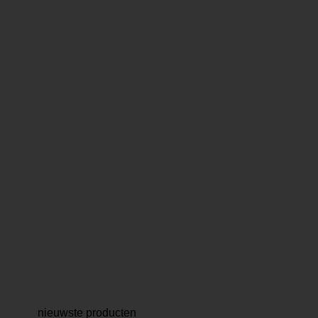
SEASON AND ALL WINTER
nieuwste producten