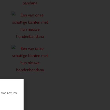
 we return
agen zijn