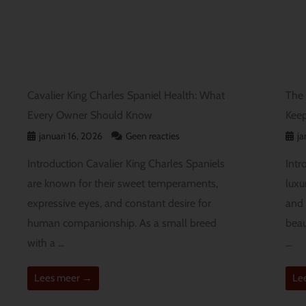
Cavalier King Charles Spaniel Health: What
The 
Every Owner Should Know
Keep
januari 16, 2026
Geen reacties
ja
Introduction Cavalier King Charles Spaniels
Intr
are known for their sweet temperaments,
luxu
expressive eyes, and constant desire for
and 
human companionship. As a small breed
beau
with a ...
...
Lees meer →
Le