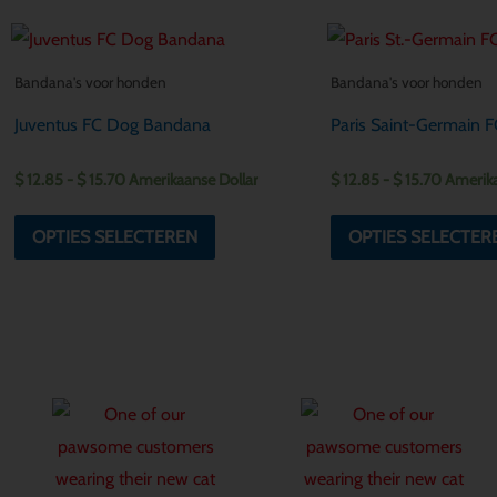
Prijsklasse:
Prijsklas
Dit
$ 12.85
$ 12.85
product
tot
tot
Bandana's voor honden
Bandana's voor honden
$ 15.70
$ 15.70
heeft
Juventus FC Dog Bandana
Paris Saint-Germain
meerdere
variaties.
$
12.85
-
$
15.70
Amerikaanse Dollar
$
12.85
-
$
15.70
Amerika
Deze
optie
OPTIES SELECTEREN
OPTIES SELECTER
kan
gekozen
worden
op
de
productpagina