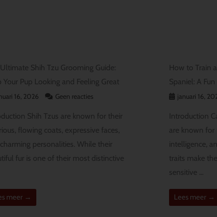
Ultimate Shih Tzu Grooming Guide:
How to Train a
 Your Pup Looking and Feeling Great
Spaniel: A Fun
nuari 16, 2026
Geen reacties
januari 16, 2
oduction Shih Tzus are known for their
Introduction C
rious, flowing coats, expressive faces,
are known for t
charming personalities. While their
intelligence, 
tiful fur is one of their most distinctive
traits make the
sensitive ...
es meer →
Lees meer →