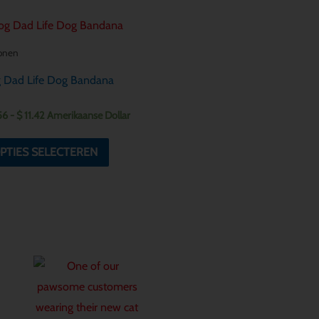
Prijsklasse:
Dit
$ 8.56
product
tot
onen
$ 11.42
heeft
 Dad Life Dog Bandana
meerdere
variaties.
56
-
$
11.42
Amerikaanse Dollar
Deze
optie
PTIES SELECTEREN
kan
gekozen
worden
op
de
productpagina