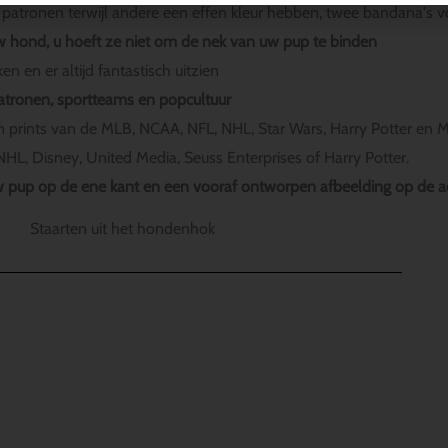
atronen terwijl andere een effen kleur hebben, twee bandana's vo
w hond, u hoeft ze niet om de nek van uw pup te binden
n en er altijd fantastisch uitzien
atronen, sportteams en popcultuur
rints van de MLB, NCAA, NFL, NHL, Star Wars, Harry Potter en Ma
L, Disney, United Media, Seuss Enterprises of Harry Potter.
 pup op de ene kant en een vooraf ontworpen afbeelding op de a
Staarten uit het hondenhok