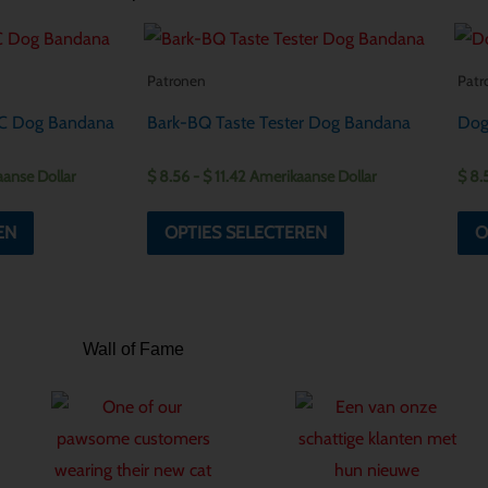
se:
Prijsklasse:
Dit
Dit
$ 8.56
product
product
tot
Patronen
Patr
$ 11.42
heeft
heeft
 FC Dog Bandana
Bark-BQ Taste Tester Dog Bandana
Dog
meerdere
meerdere
variaties.
variaties.
anse Dollar
$
8.56
-
$
11.42
Amerikaanse Dollar
$
8.
Deze
Deze
optie
optie
EN
OPTIES SELECTEREN
O
kan
kan
gekozen
gekozen
worden
worden
Wall of Fame
op
op
de
de
productpagina
productpagina