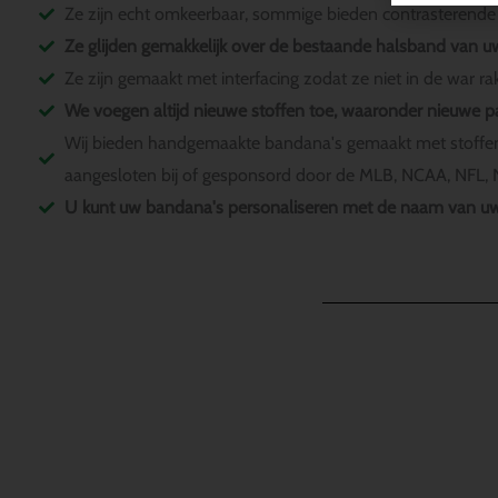
Ze zijn echt omkeerbaar, sommige bieden contrasterende p
Ze glijden gemakkelijk over de bestaande halsband van u
Ze zijn gemaakt met interfacing zodat ze niet in de war rake
We voegen altijd nieuwe stoffen toe, waaronder nieuwe p
Wij bieden handgemaakte bandana's gemaakt met stoffen p
aangesloten bij of gesponsord door de MLB, NCAA, NFL, NH
U kunt uw bandana's personaliseren met de naam van uw