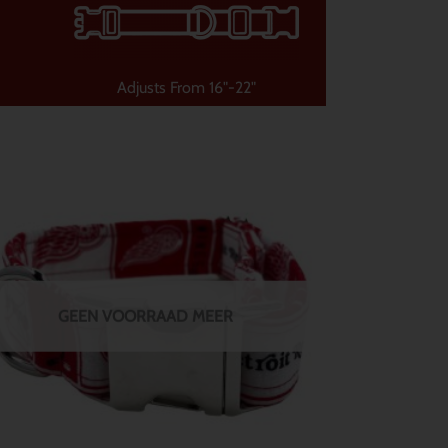
Adjusts From 16"-22"
Dit
product
heeft
meerdere
variaties.
Deze
GEEN VOORRAAD MEER
optie
kan
gekozen
worden
op