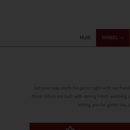
Spring
naar
Zoeken
de
inhoud
HUIS
WINKEL
Get your pup ready for game night with our hand
these collars are built with strong 1-inch webbing
joining you for game day, 