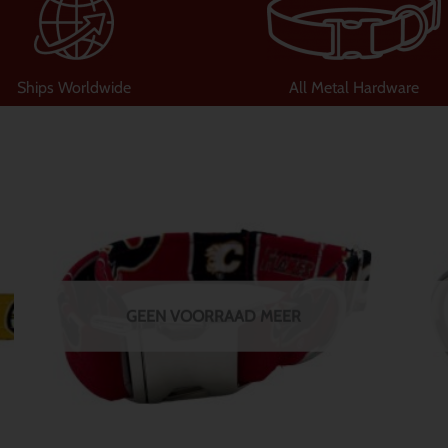
Ships Worldwide
All Metal Hardware
Dit
product
heeft
meerdere
variaties.
Deze
GEEN VOORRAAD MEER
optie
kan
gekozen
worden
op