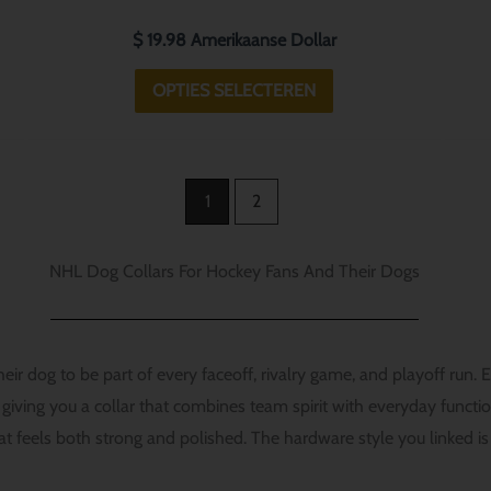
$
19.98
Amerikaanse Dollar
OPTIES SELECTEREN
1
2
NHL Dog Collars For Hockey Fans And Their Dogs
r dog to be part of every faceoff, rivalry game, and playoff run. 
ving you a collar that combines team spirit with everyday function.
hat feels both strong and polished. The hardware style you linked is