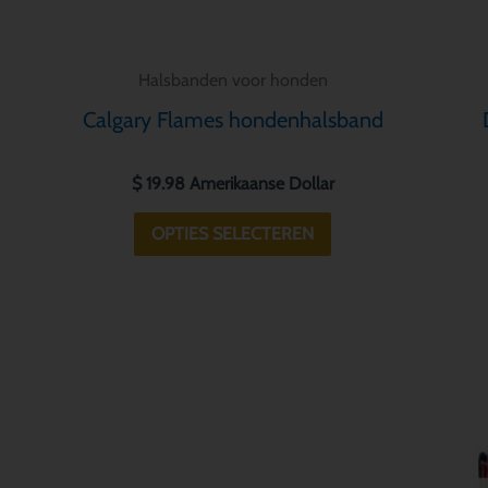
de
ina
productpagina
Halsbanden voor honden
Calgary Flames hondenhalsband
$
19.98
Amerikaanse Dollar
OPTIES SELECTEREN
Dit
product
heeft
meerdere
variaties.