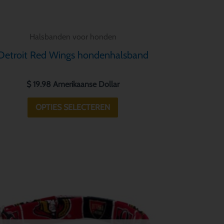
de
productpagina
Halsbanden voor honden
Detroit Red Wings hondenhalsband
$
19.98
Amerikaanse Dollar
OPTIES SELECTEREN
Dit
product
heeft
meerdere
variaties.