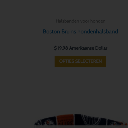
de
productpag
Halsbanden voor honden
Boston Bruins hondenhalsband
$
19.98
Amerikaanse Dollar
OPTIES SELECTEREN
Dit
product
heeft
meerdere
variaties.