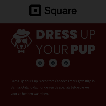
I
F
P
n
a
i
s
c
n
t
e
t
a
b
e
g
o
r
Dress Up Your Pup is een trots Canadees merk gevestigd in
r
o
e
a
k
s
Sarnia, Ontario dat honden en de speciale liefde die we
m
t
voor ze hebben waardeert.