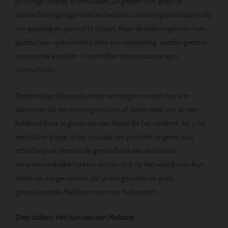
prachtige uiterlijk te behouden. Ze gedijen ook goed op
aandacht en genegenheid en hebben constant gezelschap nodig
om gelukkig en gezond te blijven. Maar de beloningen van hun
gezelschap - gekenmerkt door hun toewijding, speelse geest en
innemende karakter - overtreffen deze inspanningen
ruimschoots.
Toekomstige baasjes kunnen overwegen om een hond te
adopteren bij een opvangcentrum of dierenasiel, om zo een
liefdevol thuis te geven aan een hond die het verdient. Als u bij
een fokker koopt, is het cruciaal om prioriteit te geven aan
ethische praktijken en de gezondheid van de honden.
Verantwoordelijke fokkers richten zich op het welzijn van hun
dieren en zorgen ervoor dat je een gezonde en goed
gesocialiseerde Maltezer mee naar huis neemt.
Diep duiken: Het hart van een Maltezer