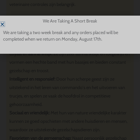
veterinaire controles zijn belangrijk.
Hoogtepunten: De Maltese onderscheiding
We Are Taking A Short Break
Elegant en charmant:
Bekend om hun aristocratische houding
We are taking a two week break and any orders placed will be
en opvallende witte vacht, blinken Maltezers uit in gezelschap
completed when we return on Monday, August 17th.
met een vleugje luxe.
Loyaal en aanhankelijk:
Ze zijn zeer aanhankelijk en toegewijd en
vormen een hechte band met hun baasjes en bieden constant
gezelschap en troost.
Intelligent en responsief:
Door hun scherpe geest zijn ze
uitstekend in het leren van commando's en het uitvoeren van
trucjes, en spelen ze vaak de hoofdrol in competitieve
gehoorzaamheid.
Sociaal en vriendelijk:
Met hun van nature vriendelijke karakter
kunnen ze goed opschieten met andere huisdieren en mensen,
waardoor ze uitstekende gezelschapsdieren zijn.
Favorieten van de gemeenschap:
Naast persoonlijk gezelschap