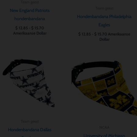
Team geest
Team geest
New England Patriots
Hondenbandana Philadelphia
hondenbandana
Eagles
$
12.85
-
$
15.70
Amerikaanse Dollar
$
12.85
-
$
15.70
Amerikaanse
Dollar
Prijsklasse:
Prijsklasse:
$ 12.85
$ 12.85
tot
tot
$ 15.70
$ 15.70
Team geest
NCAA
Hondenbandana Dallas
University of Michigan