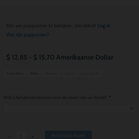
Om uw puppunten te bekijken, alstublieft
Log in
Wat zijn puppunten?
Prijsklasse:
$
12.85
-
$
15.70
Amerikaanse Dollar
$ 12.85
Kansas
Extra klein
Klein
Medium
Groot
Extra groot
City
tot
Chiefs
$ 15.70
Iron
Wilt u het personaliseren met de naam van uw hond?
*
Man
Dog
Bandana
aantal
-
+
IN WINKELMAND