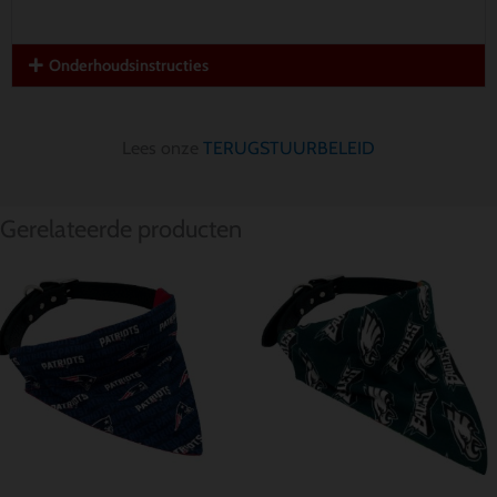
Onderhoudsinstructies
Lees onze
TERUGSTUURBELEID
Gerelateerde producten
Prijsklasse:
Prijsklasse:
$ 12.85
$ 12.85
tot
tot
$ 15.70
$ 15.70