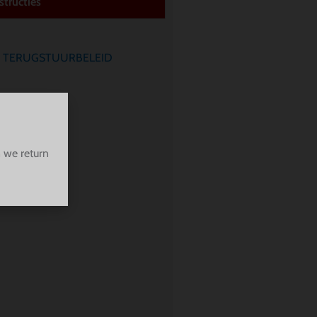
tructies
e
TERUGSTUURBELEID
 we return