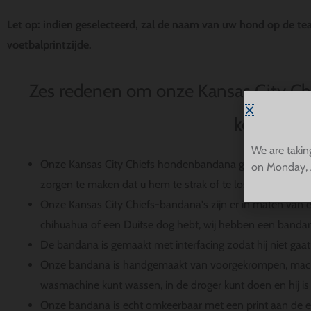
Let op: indien geselecteerd, zal de naam van uw hond op de tea
voetbalprintzijde.
Zes redenen om onze Kansas City C
kopen
We are takin
Onze Kansas City Chiefs hondenbandana glijdt gemakkelij
on Monday, 
zorgen te maken dat u hem te strak of te los om de nek
Onze Kansas City Chiefs-bandana's zijn er in maten van ext
chihuahua of een Duitse dog hebt, wij hebben een bandana
De bandana is gemaakt met interfacing zodat hij niet gaat kl
Onze bandana is handgemaakt van voorgekrompen, machin
wasmachine kunt wassen, in de droger kunt doen en hij is
Onze bandana is echt omkeerbaar met een print aan de en