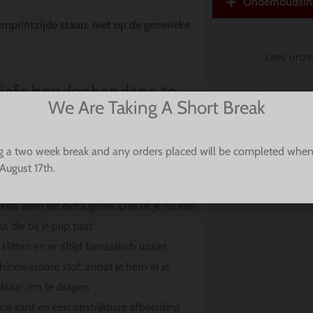
Onderhoudsins
mprintzijde staan, niet op de generieke
Lees onz
hiefs hondenbandana te
We Are Taking A Short Break
g a two week break and any orders placed will be completed when
k over de halsband, u hoeft zich geen
August 17th.
 van uw hond knoopt
ra klein tot extra groot. Dus of je nu een
 die bij je pup past
itten en er altijd fantastisch uitziet
ewasbare stof, zodat je hem in je
 klaar om te dragen
e kant en een opstrijkbare afbeelding