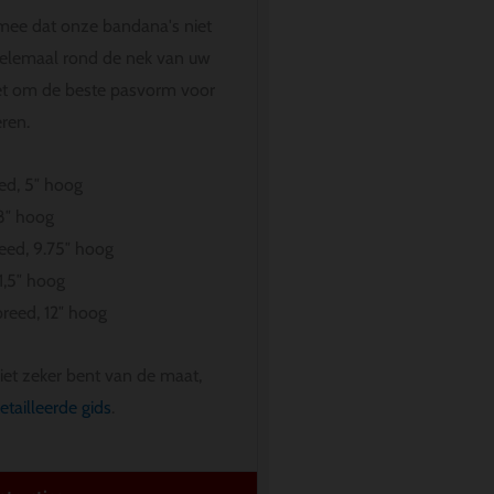
mee dat onze bandana's niet
helemaal rond de nek van uw
et om de beste pasvorm voor
ren.
ed, 5″ hoog
8″ hoog
eed, 9.75″ hoog
1,5″ hoog
breed, 12″ hoog
iet zeker bent van de maat,
etailleerde gids
.