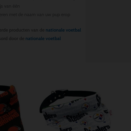
ijs van één
seren met de naam van uw pup erop
eerde producten van de
nationale voetbal
nsord door de
nationale voetbal
Prijsklasse:
Prijsklasse:
$ 18.00
$ 18.00
tot
tot
$ 22.00
$ 22.00