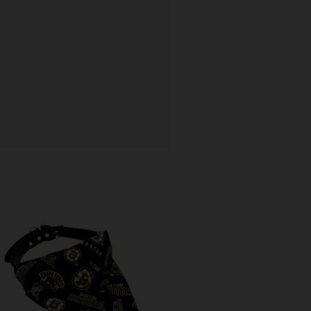
Prijsklasse:
$ 18.00
tot
$ 22.00