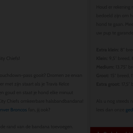
Houd er rekening 
bedoeld zijn om 
hond te gaan. Me
uw pup te garande
Extra klein:
8″ bre
Klein:
9,5″ breed, 
ty Chiefs!
Medium:
13.75″ br
 touchdown-pass gooit? Dromen ze ervan
Groot:
15″ breed, 1
 met zijn staart als je Travis Kelce
Extra groot:
17,5″ 
en goud en staat je hond elke minuut
Als u nog steeds n
 City Chiefs omkeerbare halsbandbandana!
lees dan onze
ged
nver Broncos
fan, jij ook?
s de rand van de bandana toevoegen.