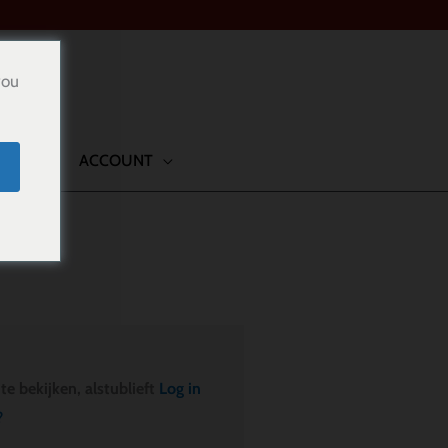
you
TACT
ACCOUNT
 bekijken, alstublieft
Log in
?