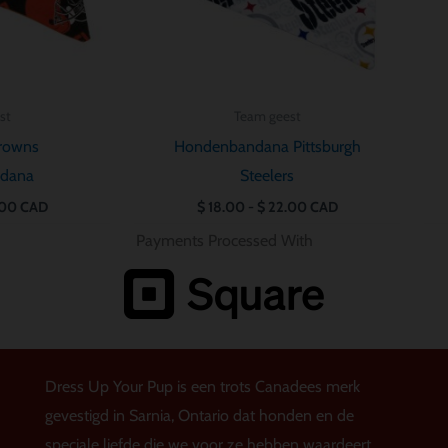
st
Team geest
Browns
Hondenbandana Pittsburgh
dana
Steelers
00
CAD
$
18.00
-
$
22.00
CAD
Payments Processed With
Dress Up Your Pup is een trots Canadees merk
gevestigd in Sarnia, Ontario dat honden en de
speciale liefde die we voor ze hebben waardeert.