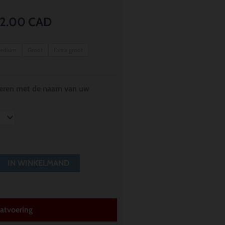
Prijsklasse:
2.00
CAD
$ 18.00
edium
Groot
Extra groot
tot
$ 22.00
iseren met de naam van uw
IN WINKELMAND
atvoering