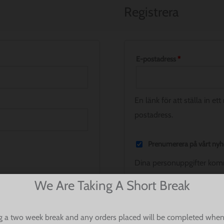
Registrera
E-postadress
*
En länk för att ställa in et
postadress.
Prenumerera på vårt nyh
Dina personuppgifter komm
hela denna webbplats, för 
We Are Taking A Short Break
ändamål som beskrivs i v
g a two week break and any orders placed will be completed when
Yes, send me exclusive o