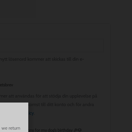
t nytt lösenord kommer att skickas till din e-
etsbrev
er att användas för att stödja din upplevelse på
att hantera åtkomst till ditt konto och för andra
år
integritetspolicy
.
 we return
ffers and a coupons for my dog’s birthday 🎉🐶