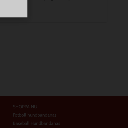
SHOPPA NU
Fotboll hundbandanas
Baseball Hundbandanas