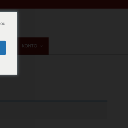
you
TAKT
KONTO