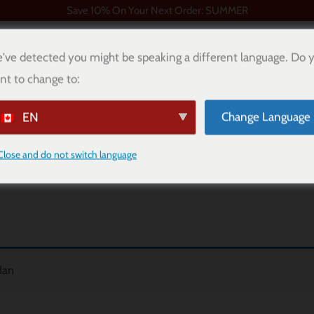
Save 10% On Your Next Order: SUMMER
've detected you might be speaking a different language. Do 
nt to change to:
DIMENSIONERING
PUP POÄNG
BLOGG
KON
EN
Change Language
Close and do not switch language
Obligatoriskt
dan