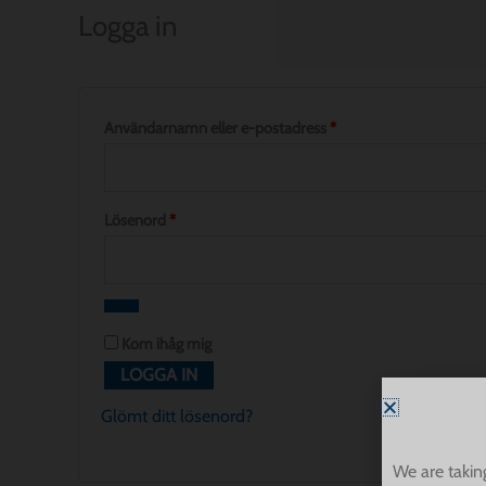
Logga in
Användarnamn eller e-postadress
*
Lösenord
*
Kom ihåg mig
LOGGA IN
Glömt ditt lösenord?
We are takin