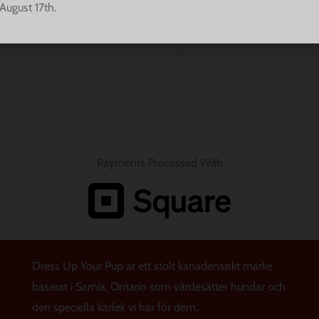
August 17th.
REGISTRERA
Payments Processed With
Dress Up Your Pup är ett stolt kanadensiskt märke
baserat i Sarnia, Ontario som värdesätter hundar och
den speciella kärlek vi har för dem.