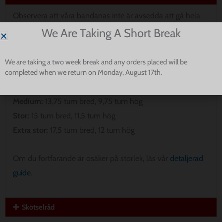
Observera att våra bandanas inte är avsedda att gå hela
vägen runt din hunds hals. Vänligen mät för att säkerställa
We Are Taking A Short Break
den bästa passformen för din valp.
We are taking a two week break and any orders placed will be
completed when we return on Monday, August 17th.
Extra liten:
8 tum bred, 5 tum hög
Små:
9,5 tum bred, 8 tum hög
Medium:
13,75 tum bred, 9,75 tum hög
Stor:
15 tum bred, 11,5 tum hög
Extra stor:
17,5 tum bred, 12 tum hög
Om du fortfarande är osäker på storlek, läs vår
detaljerad
guide
.
Skötselråd