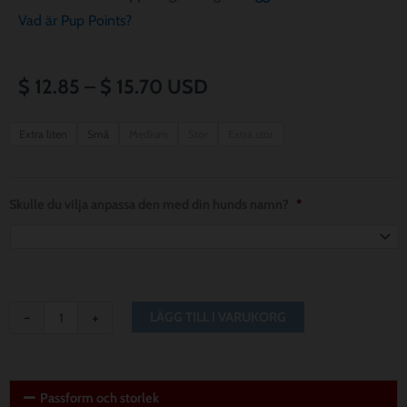
Vad är Pup Points?
Prisintervall:
$
12.85
–
$
15.70
USD
$ 12.85
Kansas
Extra liten
Små
Medium
Stor
Extra stor
City
till
Chiefs
$ 15.70
Dog
Skulle du vilja anpassa den med din hunds namn?
*
Bandana
mängd
-
+
LÄGG TILL I VARUKORG
Passform och storlek