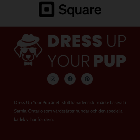
I
F
P
n
a
i
s
c
n
t
e
t
a
b
e
g
o
r
Dress Up Your Pup är ett stolt kanadensiskt märke baserat i
r
o
e
a
k
s
Sarnia, Ontario som värdesätter hundar och den speciella
m
t
kärlek vi har för dem.