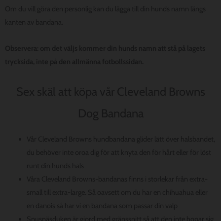
Om du vill göra den personlig kan du lägga till din hunds namn längs
kanten av bandana.
Observera: om det väljs kommer din hunds namn att stå på lagets
trycksida, inte på den allmänna fotbollssidan.
Sex skäl att köpa vår Cleveland Browns
Dog Bandana
Vår Cleveland Browns hundbandana glider lätt över halsbandet,
du behöver inte oroa dig för att knyta den för hårt eller för löst
runt din hunds hals
Våra Cleveland Browns-bandanas finns i storlekar från extra-
small till extra-large. Så oavsett om du har en chihuahua eller
en danois så har vi en bandana som passar din valp
Snusnäsduken är gjord med gränssnitt så att den inte hopar sig