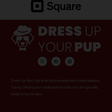
I
F
P
n
a
i
s
c
n
t
e
t
a
b
e
g
o
r
Dress Up Your Pup är ett stolt kanadensiskt märke baserat i
r
o
e
a
k
s
Sarnia, Ontario som värdesätter hundar och den speciella
m
t
kärlek vi har för dem.