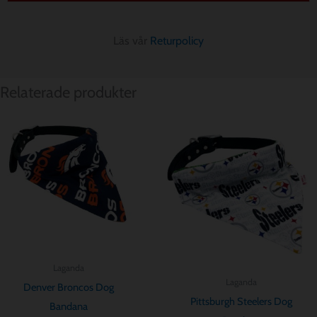
Läs vår
Returpolicy
Relaterade produkter
Prisintervall:
Prisintervall:
$ 12.80
$ 12.80
till
till
$ 15.64
$ 15.64
Laganda
Laganda
Denver Broncos Dog
Pittsburgh Steelers Dog
Bandana