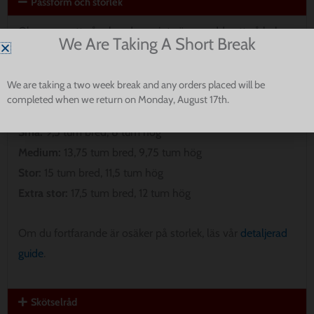
Passform och storlek
Observera att våra bandanas inte är avsedda att gå hela
We Are Taking A Short Break
vägen runt din hunds hals. Vänligen mät för att säkerställa
den bästa passformen för din valp.
We are taking a two week break and any orders placed will be
completed when we return on Monday, August 17th.
Extra liten:
8 tum bred, 5 tum hög
Små:
9,5 tum bred, 8 tum hög
Medium:
13,75 tum bred, 9,75 tum hög
Stor:
15 tum bred, 11,5 tum hög
Extra stor:
17,5 tum bred, 12 tum hög
Om du fortfarande är osäker på storlek, läs vår
detaljerad
guide
.
Skötselråd