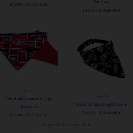
Bandana
$
12.80
–
$
15.64
USD
$
12.80
–
$
15.64
USD
Prisintervall:
Prisintervall:
$ 12.80
$ 12.80
till
till
$ 15.64
$ 15.64
Laganda
Laganda
Montreal Canadiens Dog
Boston Bruins Dog Bandana
Bandana
$
12.80
–
$
15.64
USD
$
12.80
–
$
15.64
USD
Payments Processed With