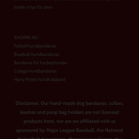
m
t
kärlek vi har för dem.
SHOPPA NU
Fotboll hundbandanas
Baseball Hundbandanas
Bandanas för hockeyhundar
College hundbandanas
Harry Potter hundhalsband
Disclaimer: Our hand-made dog bandanas, collars,
leashes and poop bag holders are not licensed
products from, nor are we affiliated with or
sponsored by Major League Baseball, the National