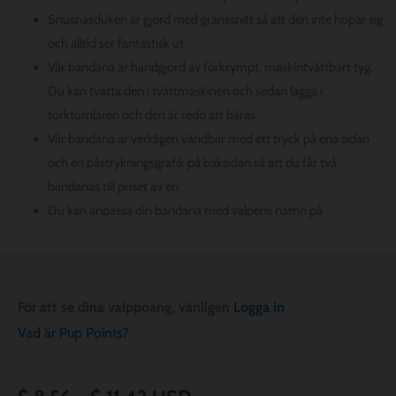
Snusnäsduken är gjord med gränssnitt så att den inte hopar sig
och alltid ser fantastisk ut
Vår bandana är handgjord av förkrympt, maskintvättbart tyg.
Du kan tvätta den i tvättmaskinen och sedan lägga i
torktumlaren och den är redo att bäras
Vår bandana är verkligen vändbar med ett tryck på ena sidan
och en påstrykningsgrafik på baksidan så att du får två
bandanas till priset av en
Du kan anpassa din bandana med valpens namn på
För att se dina valppoäng, vänligen
Logga in
Vad är Pup Points?
Prisintervall: