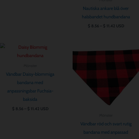
Nautiska ankare blå över
halsbandet hundbandana
$
8.56
–
$
11.42
USD
Prisintervall:
Prisintervall:
$ 8.56
$ 8.56
till
till
$ 11.42
$ 11.42
Mönster
Vändbar Daisy-blommiga
bandana med
anpassningsbar Fuchsia-
baksida
$
8.56
–
$
11.42
USD
Mönster
Vändbar röd och svart rutig
bandana med anpassad