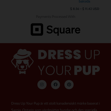
baksida
$
8.56
–
$
11.42
USD
Payments Processed With
I
F
P
n
a
i
s
c
n
t
e
t
a
b
e
g
o
r
Dress Up Your Pup är ett stolt kanadensiskt märke baserat i
r
o
e
a
k
s
Sarnia, Ontario som värdesätter hundar och den speciella