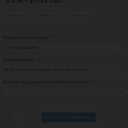
$
8.56
–
$
11.42
USD
$ 8.56
Shark
Extra liten
Små
Medium
Stor
Extra stor
and
till
Nautical
$ 11.42
Dog
Färgalternativ på baksidan
*
Bandana
mängd
Grafiska alternativ
*
Skulle du vilja anpassa den med din hunds namn?
*
-
+
LÄGG TILL I VARUKORG