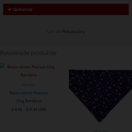
Skötselråd
Läs vår
Returpolicy
Relaterade produkter
Prisintervall:
Prisintervall:
$ 8.56
$ 8.56
till
till
$ 11.42
$ 11.42
Mönster
Bästa vänner Peanuts
Dog Bandana
$
8.56
–
$
11.42
USD
Mönster