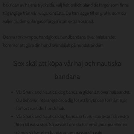
baksidan av hajens trycksida, välj helt enkelt bland de färger som finns
tillgängliga från vår rullgardinslista. Du kan lägga till en grafik, som du
väljer, till den enfärgade färgen utan extra kostnad.
Denna förkrympta, handgjorda hundbandana över halsbandet
kommer att göra din hund avundsjuk på hundstranden!
Sex skäl att köpa vår haj och nautiska
bandana
Vår Shark and Nautical dog bandana glider lätt över halsbandet.
Du behöver inte längre oroa dig för att knyta den för hårt eller
för löst runt din hunds hals
Vår Shark and Nautical dog bandana finns i storlekar från extra
liten till extra stor. Så oavsett om du har en chihuahua eller en
danois så har vi en bandana som passar din valp