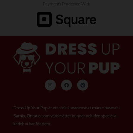
Payments Processed With
I
F
P
n
a
i
s
c
n
t
e
t
a
b
e
g
o
r
Dress Up Your Pup är ett stolt kanadensiskt märke baserat i
r
o
e
a
k
s
Sarnia, Ontario som värdesätter hundar och den speciella
m
t
kärlek vi har för dem.