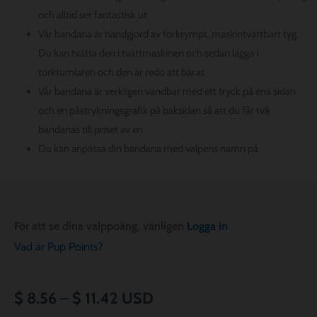
och alltid ser fantastisk ut
Vår bandana är handgjord av förkrympt, maskintvättbart tyg.
Du kan tvätta den i tvättmaskinen och sedan lägga i
torktumlaren och den är redo att bäras
Vår bandana är verkligen vändbar med ett tryck på ena sidan
och en påstrykningsgrafik på baksidan så att du får två
bandanas till priset av en
Du kan anpassa din bandana med valpens namn på
För att se dina valppoäng, vänligen
Logga in
Vad är Pup Points?
Prisintervall:
$
8.56
–
$
11.42
USD