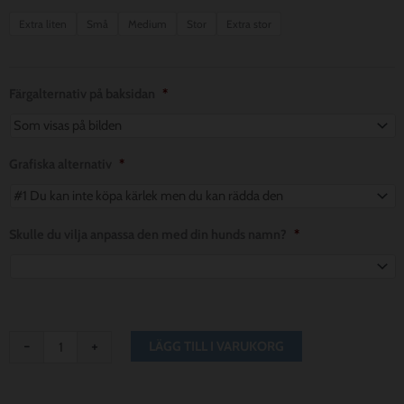
$ 8.56
Purple
Extra liten
Små
Medium
Stor
Extra stor
Paintbrush
till
Dog
$ 11.42
Bandana
Färgalternativ på baksidan
*
mängd
Grafiska alternativ
*
Skulle du vilja anpassa den med din hunds namn?
*
-
+
LÄGG TILL I VARUKORG