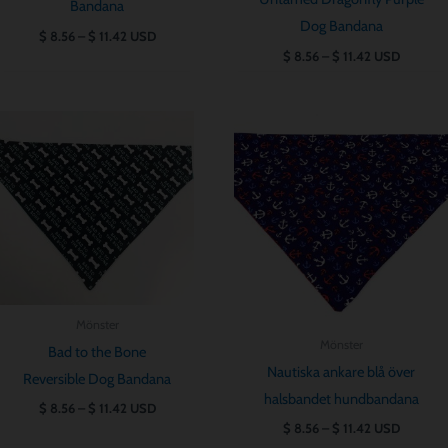
Bandana
Dog Bandana
$
8.56
–
$
11.42
USD
$
8.56
–
$
11.42
USD
Prisintervall:
Prisintervall:
$ 8.56
$ 8.56
till
till
$ 11.42
$ 11.42
Mönster
Mönster
Bad to the Bone
Nautiska ankare blå över
Reversible Dog Bandana
halsbandet hundbandana
$
8.56
–
$
11.42
USD
$
8.56
–
$
11.42
USD