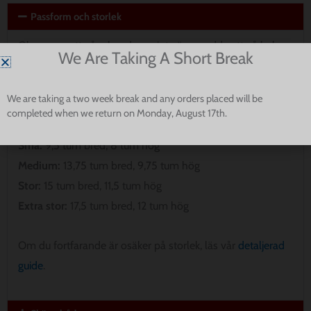
Passform och storlek
Observera att våra bandanas inte är avsedda att gå hela
We Are Taking A Short Break
vägen runt din hunds hals. Vänligen mät för att säkerställa
den bästa passformen för din valp.
We are taking a two week break and any orders placed will be
completed when we return on Monday, August 17th.
Extra liten:
8 tum bred, 5 tum hög
Små:
9,5 tum bred, 8 tum hög
Medium:
13,75 tum bred, 9,75 tum hög
Stor:
15 tum bred, 11,5 tum hög
Extra stor:
17,5 tum bred, 12 tum hög
Om du fortfarande är osäker på storlek, läs vår
detaljerad
guide
.