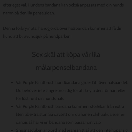
efter eget val. Hundens bandana kan också anpassas med din hunds
namn på den lila penselsidan.
Denna förkrympta, handgjorda över halsbandan kommer att få din
hund att bli avundsjuk på hundparken!
Sex skäl att köpa vår lila
målarpenselbandana
Vår Purple Paintbrush hundbandana glider lätt över halsbandet.
Du behöver inte längre oroa dig för att knyta den för hårt eller
för löst runt din hunds hals
Vår Purple Paintbrush bandana kommer i storlekar från extra
liten till extra stor. Så oavsett om du har en chihuahua eller en
danois så har vi en bandana som passar din valp
Snusnäsduken är gjord med gränssnitt så att den inte hopar sig