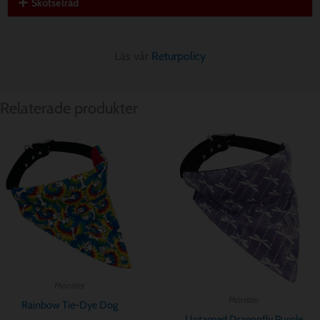
Skötselråd
Läs vår
Returpolicy
Relaterade produkter
Prisintervall:
Prisintervall:
$ 8.56
$ 8.56
till
till
$ 11.42
$ 11.42
Mönster
Mönster
Rainbow Tie-Dye Dog
Untamed Dragonfly Purple