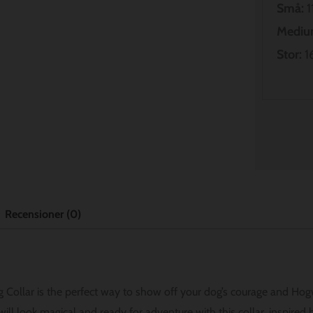
Små:
11
Mediu
Stor:
16
Recensioner (0)
og Collar is the perfect way to show off your dog’s courage and Ho
ll look magical and ready for adventure with this collar, inspire