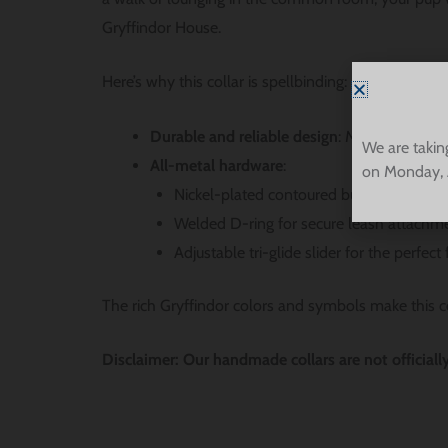
Gryffindor House.
Here’s why this collar is spellbinding:
Durable and reliable design
: Made with 1-in
We are takin
All-metal hardware
:
on Monday, 
Nickel-plated contoured buckle for comfo
Welded D-ring for secure leash attachme
Adjustable tri-glide slider for the perfect
The rich Gryffindor colors and symbols make this col
Disclaimer: Our handmade collars are not officiall