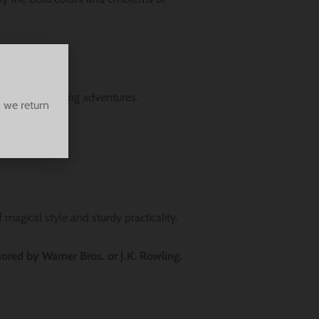
your dog’s daring adventures.
 we return
magical style and sturdy practicality.
sored by Warner Bros. or J.K. Rowling.