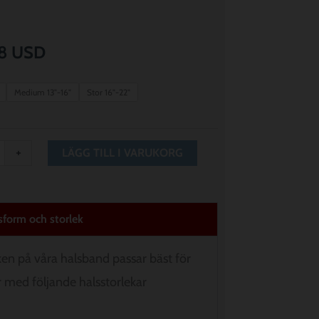
8
USD
Medium 13"-16"
Stor 16"-22"
+
LÄGG TILL I VARUKORG
sform och storlek
ken på våra halsband passar bäst för
 med följande halsstorlekar