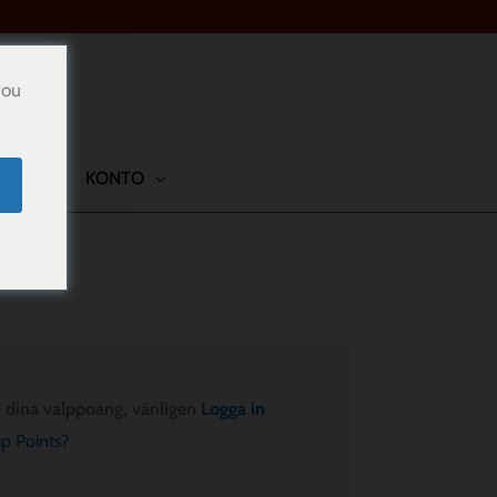
you
TAKT
KONTO
e dina valppoäng, vänligen
Logga in
p Points?