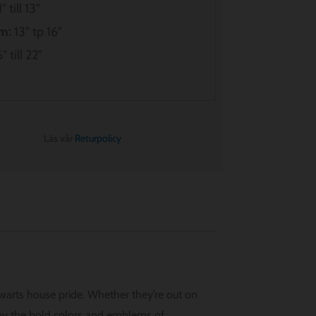
" till 13"
m:
13" tp 16"
" till 22"
Läs vår
Returpolicy
gwarts house pride. Whether they’re out on
d by the bold colors and emblems of