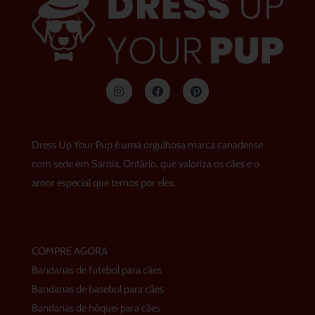
I
F
p
n
a
i
s
c
n
t
e
t
a
b
e
g
o
r
Dress Up Your Pup é uma orgulhosa marca canadense
r
o
e
a
k
s
com sede em Sarnia, Ontário, que valoriza os cães e o
m
t
amor especial que temos por eles.
COMPRE AGORA
Bandanas de futebol para cães
Bandanas de basebol para cães
Bandanas de hóquei para cães