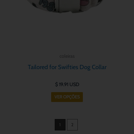
ser
escolhidas
na
página
do
produto
coleiras
Tailored for Swifties Dog Collar
$
19.91
USD
VER OPÇÕES
1
2