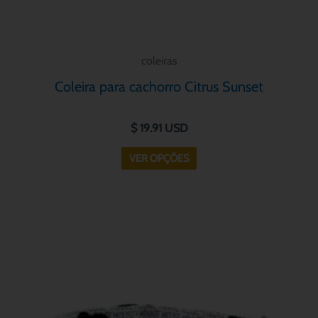
do
produto
coleiras
Coleira para cachorro Citrus Sunset
$
19.91
USD
VER OPÇÕES