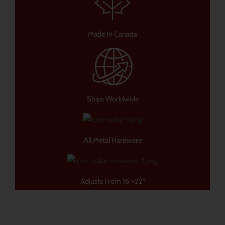
Made In Canada
Ships Worldwide
All Metal Hardware
Adjusts From 16"-22"
Este
produto