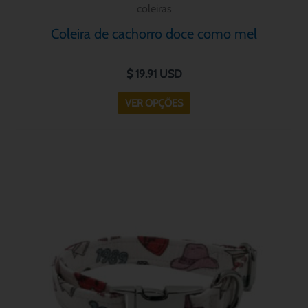
coleiras
Coleira de cachorro doce como mel
$
19.91
USD
VER OPÇÕES
Este
produto
tem
várias
variantes.
As
opções
podem