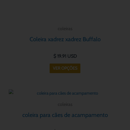
do
produto
coleiras
Coleira xadrez xadrez Buffalo
$
19.91
USD
VER OPÇÕES
Este
produto
coleiras
tem
coleira para cães de acampamento
várias
variantes.