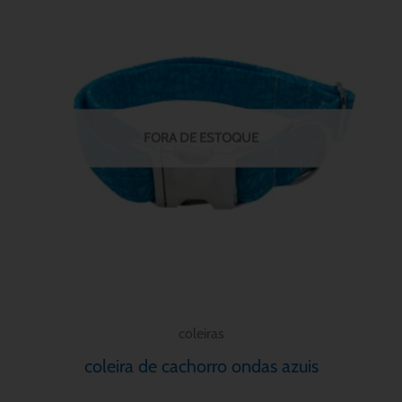
tem
várias
variantes.
As
opções
FORA DE ESTOQUE
podem
ser
escolhidas
na
página
do
produto
coleiras
coleira de cachorro ondas azuis