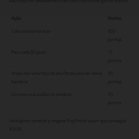
Aqui está um detalhamento de como você pode ganhar pontos:
Ação
Pontos
Crie a sua conta aqui
100
pontos.
Para cada $1 gasto
75
pontos.
Envie-nos uma foto do seu filhote usando nossa
50
bandana
pontos.
Escreva uma análise do produto
25
pontos.
Você pode começar a resgatar Pup Points assim que conseguir
4.500.