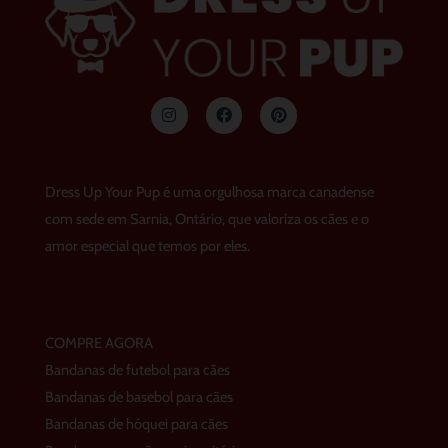
I
F
p
n
a
i
s
c
n
t
e
t
a
b
e
g
o
r
Dress Up Your Pup é uma orgulhosa marca canadense
r
o
e
a
k
s
com sede em Sarnia, Ontário, que valoriza os cães e o
m
t
amor especial que temos por eles.
COMPRE AGORA
Bandanas de futebol para cães
Bandanas de basebol para cães
Bandanas de hóquei para cães