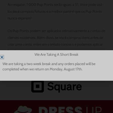
Ao resgatar, 1.000 Pup Points serão iguais a $1. Você pode usá-
los para compras futuras e a melhor parte é que os Pup Points
nunca expiram!
Os Pup Points podem ser aplicados retroativamente a contas de
clientes existentes. Além disso, se você comprou itens antes de
criar uma conta, entre em contato conosco e podemos aplicar
Pup Points à sua conta.
We Are Taking A Short Break
We are taking a two week break and any orders placed will be
completed when we return on Monday, August 17th.
Payments Processed With