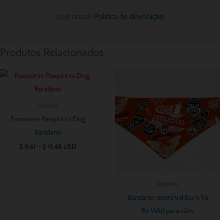
Leia nosso
Política de devolução
Produtos Relacionados
Price
Price
range:
range:
$ 8.61
$ 8.61
through
through
Padrões
$ 11.48
$ 11.48
Pawsome Pawprints Dog
Bandana
$
8.61
–
$
11.48
USD
Padrões
Bandana reversível Born To
Be Wild para cães