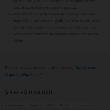
na máquina. Você pode lavá-lo em sua máquina de lavar,
colocar na secadora e está pronto para usar
Nossa bandana é verdadeiramente reversível com uma
impressão de um lado e um gráfico de ferro no verso, então
você está recebendo duas bandanas pelo preço de uma
Você pode personalizar sua bandana com o nome do seu
filhote
Para ver seus pontos de filhote, por favor
Conecte-se
O que são Pup Points?
Price
$
8.61
–
$
11.48
USD
range:
Quantidade
Muito pequeno
Pequena
Médio
Grande
Extra grande