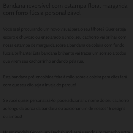
Bandana reversível com estampa floral margarida
com forro fúcsia personalizável
Você está procurando um novo visual para o seu filhote? Quer esteja
escuro e chuvoso ou ensolarado e lindo, seu cachorro vai brilhar com
nossa estampa de margarida sobre a bandana de coleira com fundo
fúcsia brilhante! Esta bandana brilhante vai trazer um sorriso a todos
que virem seu cachorrinho andando pela rua.
Esta bandana pré-encolhida feita à mão sobre a coleira para cães fará
com que seu cão seja a inveja do parque!
Se você quiser personalizá-lo, pode adicionar o nome do seu cachorro
ao longo da borda da bandana ou adicionar um de nossos 16 designs
ou ambos!
Nosso modelo Ginger, um Dachshund, está usando um tamanho extra