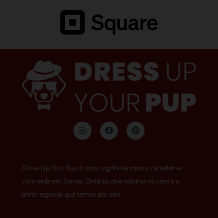
I
F
p
n
a
i
s
c
n
t
e
t
a
b
e
g
o
r
Dress Up Your Pup é uma orgulhosa marca canadense
r
o
e
a
k
s
com sede em Sarnia, Ontário, que valoriza os cães e o
m
t
amor especial que temos por eles.