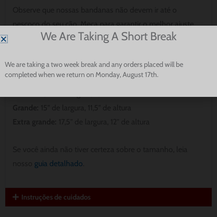
Observe que nossas bandanas não devem ir até o
pescoço do seu cão. Meça para garantir o melhor ajuste
We Are Taking A Short Break
para o seu filhote.
We are taking a two week break and any orders placed will be
Muito pequeno:
8" de largura, 5" de altura
completed when we return on Monday, August 17th.
Pequena:
9,5" de largura, 8" de altura
Médio:
13,75 "de largura, 9,75" de altura
Grande:
15" de largura, 11,5" de altura
Extra grande:
17,5" de largura, 12" de altura
Se você ainda não tiver certeza sobre o tamanho, leia
nosso
guia detalhado
.
Instruções de cuidados