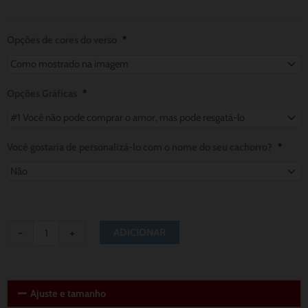
de
$ 8.61
Reversible
through
Daisy
Opções de cores do verso
*
Floral
$ 11.48
Print
Bandana
Opções Gráficas
*
With
Customizable
Você gostaria de personalizá-lo com o nome do seu cachorro?
*
Fuchsia
Backing
-
+
ADICIONAR
Ajuste e tamanho