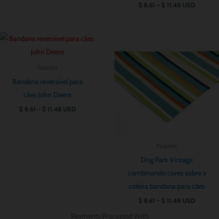
$
8.61
–
$
11.48
USD
Price
Price
range:
range:
$ 8.61
$ 8.61
through
through
Padrões
$ 11.48
$ 11.48
Bandana reversível para
cães John Deere
$
8.61
–
$
11.48
USD
Padrões
Dog Park Vintage
combinando cores sobre a
coleira bandana para cães
$
8.61
–
$
11.48
USD
Payments Processed With